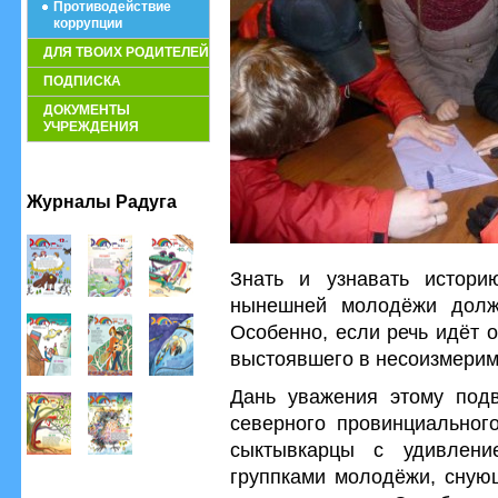
Противодействие
коррупции
ДЛЯ ТВОИХ РОДИТЕЛЕЙ
ПОДПИСКА
ДОКУМЕНТЫ
УЧРЕЖДЕНИЯ
Журналы Радуга
Знать и узнавать истори
нынешней молодёжи долж
Особенно, если речь идёт 
выстоявшего в несоизмерим
Дань уважения этому под
северного провинциального
сыктывкарцы с удивлен
группками молодёжи, снующ