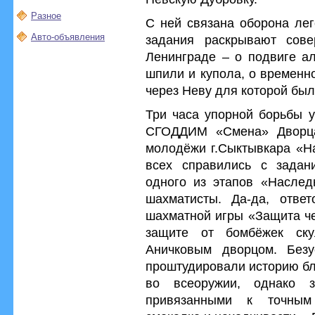
Разное
С ней связана оборона лег
Авто-объявления
задания раскрывают сов
Ленинграде – о подвиге ал
шпили и купола, о временн
через Неву для которой был
Три часа упорной борьбы 
СГОДДИМ «Смена» Дворца
молодёжи г.Сыктывкара «Н
всех справились с задан
одного из этапов «Насле
шахматисты. Да-да, отве
шахматной игры «Защита че
защите от бомбёжек ску
Аничковым дворцом. Безу
проштудировали историю бл
во всеоружии, однако з
привязанными к точным