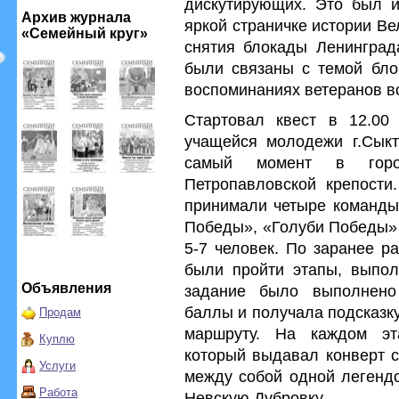
дискутирующих. Это был и
Архив журнала
яркой страничке истории В
«Семейный круг»
снятия блокады Ленинград
были связаны с темой бло
воспоминаниях ветеранов в
Стартовал квест в 12.00
учащейся молодежи г.Сыкт
самый момент в горо
Петропавловской крепости.
принимали четыре команды
Победы», «Голуби Победы» 
5-7 человек. По заранее 
были пройти этапы, выпол
Объявления
задание было выполнено
баллы и получала подсказк
Продам
маршруту. На каждом эт
Куплю
который выдавал конверт с
Услуги
между собой одной легендо
Работа
Невскую Дубровку.