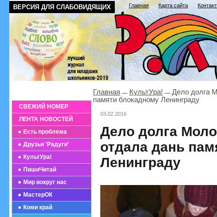
Главная
Карта сайта
Контак
ВЕРСИЯ ДЛЯ СЛАБОВИДЯЩИХ
Главная
КультУра!
Дело долга М
памяти блокадному Ленинграду
СВЕЖИЙ НОМЕР
03.02.2016
ЛЕНТА НОВОСТЕЙ
Дело долга Мол
Есть проблема
отдала дань пам
Друзья 'Радуги'
КультУра!
Ленинграду
ПишиЧитай
Мир вокруг нас
МастерОК
Коми край