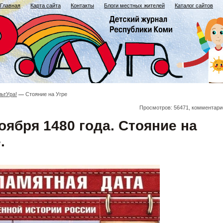
Главная
Карта сайта
Контакты
Блоги местных жителей
Каталог сайтов
льтУра!
Стояние на Угре
Просмотров: 56471, комментари
оября 1480 года. Стояние на
.