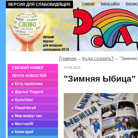
Главная
Карта сайта
Контак
ВЕРСИЯ ДЛЯ СЛАБОВИДЯЩИХ
Главная
Куда сходить?
"Зимняя 
СВЕЖИЙ НОМЕР
10.06.2015
ЛЕНТА НОВОСТЕЙ
"Зимняя Ыбица"
Есть проблема
Друзья 'Радуги'
КультУра!
ПишиЧитай
Мир вокруг нас
МастерОК
Коми край