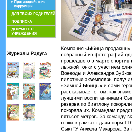
Противодействие
коррупции
ДЛЯ ТВОИХ РОДИТЕЛЕЙ
ПОДПИСКА
ДОКУМЕНТЫ
УЧРЕЖДЕНИЯ
Компания «Ыбица продакшн» 
Журналы Радуга
собранный из фотографий одн
прошедшего в марте спортив
лыжной гонки с участием оли
Воеводы и Александра Зубков
пилотные экземпляры получили
«Зимней Ыбицы» и сами геро
рассказывает о том, как знам
лучшими воспитанниками Сык
резерва по биатлону покорял
покоряла их. Командам предст
пятьсот метров. За команду 
гонки в рамках сдачи норм Г
СыктГУ Анжела Макарова. За 