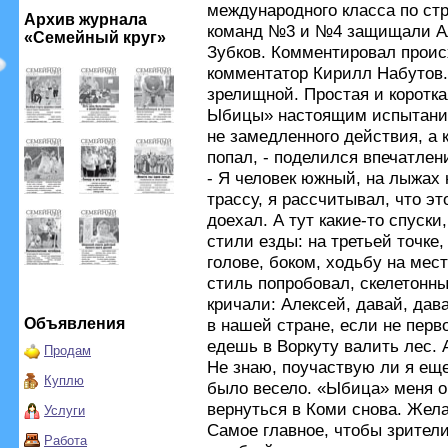
международного класса по ст
Архив журнала
команд №3 и №4 защищали Ал
«Семейный круг»
Зубков. Комментировал прои
комментатор Кирилл Набутов.
зрелищной. Простая и коротка
Ыбицы» настоящим испытание
не замедленного действия, а к
попал, - поделился впечатлен
- Я человек южный, на лыжах 
трассу, я рассчитывал, что эт
доехал. А тут какие-то спуски
стили езды: на третьей точке,
голове, боком, ходьбу на мес
стиль попробовал, скелетонны
кричали: Алексей, давай, да
Объявления
в нашей стране, если не перво
едешь в Воркуту валить лес. А
Продам
Не знаю, поучаствую ли я еще
Куплю
было весело. «Ыбица» меня о
вернуться в Коми снова. Жел
Услуги
Самое главное, чтобы зрител
Работа