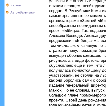
улыбкой и с огромным сердце
с таким сердцем, необходимо
Разное
сердце. В Республике Коми им
Авто-объявления
самые зрелищные ее моменты
организаторами «Зимней Ыбиц
своеобразным неожиданным с
проект «Ыбица». Так, подаро
Алексею Воеводе, Александру
продвижения «Ыбицы» мы исп
том числе, эксклюзивную печ
стратегии популяризации бре
выпущен сборник комиксов, п
рисунков, а в виде фотоисто
обусловлено еще и тем, что 
получилась по-настоящему до
участвовали, не стояли на лы
как они боролись сами с собо
издание генеральный директ
Манюк. По ее словам, выпуск 
большом плане промо-меропр
проекта. Своей день рождения
года юбилейным летним мул