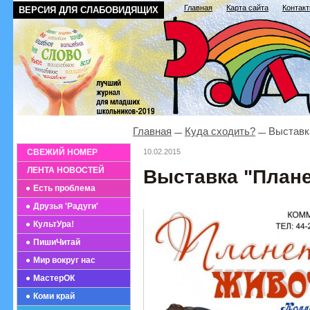
Главная
Карта сайта
Контак
ВЕРСИЯ ДЛЯ СЛАБОВИДЯЩИХ
Главная
Куда сходить?
Выставка
СВЕЖИЙ НОМЕР
10.02.2015
ЛЕНТА НОВОСТЕЙ
Выставка "План
Есть проблема
Друзья 'Радуги'
КультУра!
ПишиЧитай
Мир вокруг нас
МастерОК
Коми край