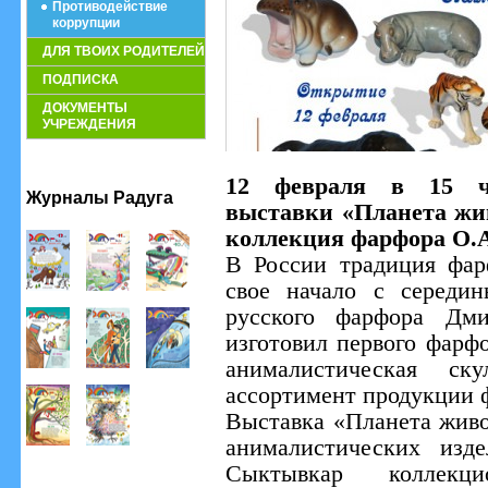
Противодействие
коррупции
ДЛЯ ТВОИХ РОДИТЕЛЕЙ
ПОДПИСКА
ДОКУМЕНТЫ
УЧРЕЖДЕНИЯ
12 февраля в 15 ча
Журналы Радуга
выставки «Планета жи
коллекция фарфора О.А
В России традиция фар
свое начало с середин
русского фарфора Дми
изготовил первого фарфо
анималистическая ск
ассортимент продукции 
Выставка «Планета живо
анималистических изд
Сыктывкар коллекц