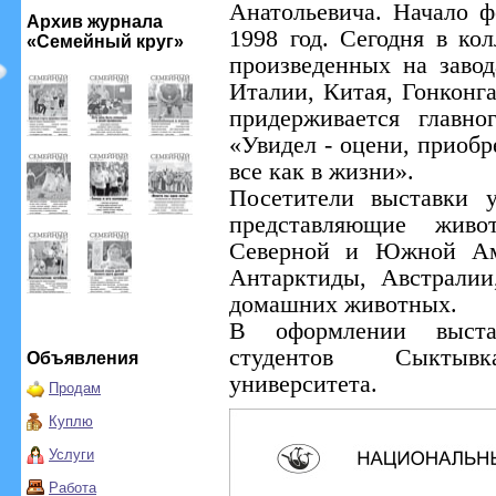
Анатольевича. Начало ф
Архив журнала
1998 год. Сегодня в ко
«Семейный круг»
произведенных на завод
Италии, Китая, Гонконг
придерживается главно
«Увидел - оцени, приобре
все как в жизни».
Посетители выставки 
представляющие жив
Северной и Южной Ам
Антарктиды, Австралии
домашних животных.
В оформлении выста
студентов Сыктывка
Объявления
университета.
Продам
Куплю
Услуги
Работа