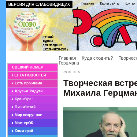
Главная
Карта сайта
Контак
ВЕРСИЯ ДЛЯ СЛАБОВИДЯЩИХ
Главная
Куда сходить?
Творческ
Герцмана
СВЕЖИЙ НОМЕР
29.01.2015
ЛЕНТА НОВОСТЕЙ
Творческая встр
Есть проблема
Михаила Герцма
Друзья 'Радуги'
КультУра!
ПишиЧитай
Мир вокруг нас
МастерОК
Коми край