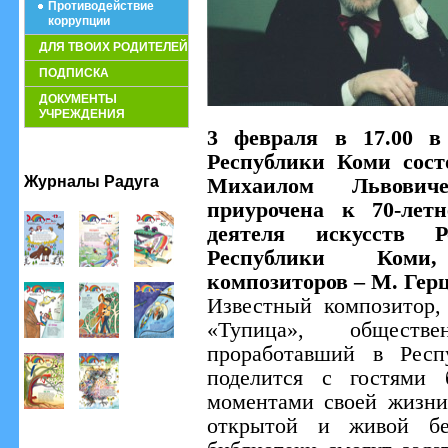
Противодействие
коррупции
ДЛЯ ТВОИХ РОДИТЕЛЕЙ
ПОДПИСКА
ДОКУМЕНТЫ
УЧРЕЖДЕНИЯ
3 февраля в 17.00 в
Республики Коми сост
Журналы Радуга
Михаилом Львович
приурочена к 70-лет
деятеля искусств 
Республики Коми
композиторов – М. Гер
Известный композитор,
«Тупица», обществе
проработавший в Респ
поделится с гостями 
моментами своей жизни
открытой и живой бе