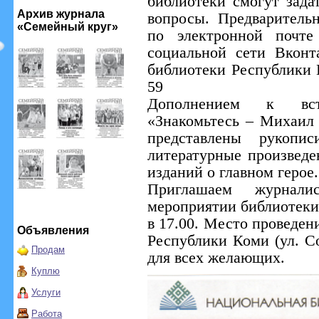
библиотеки смогут зад
Архив журнала
вопросы. Предваритель
«Семейный круг»
по электронной почте 
социальной сети Вконт
библиотеки Республики 
59
Дополнением к вст
«Знакомьтесь – Михаил 
представлены рукопи
литературные произведе
изданий о главном герое.
Приглашаем журнали
мероприятии библиотеки.
в 17.00. Место проведен
Объявления
Республики Коми (ул. Со
Продам
для всех желающих.
Куплю
Услуги
Работа