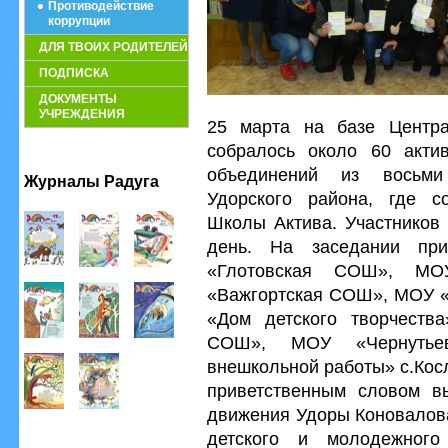
Противодействие
коррупции
ДЛЯ ТВОИХ РОДИТЕЛЕЙ
ПОДПИСКА
ДОКУМЕНТЫ
УЧРЕЖДЕНИЯ
25 марта на базе Центра
собралось около 60 актив
объединений из восьми
Журналы Радуга
Удорского района, где с
Школы Актива. Участников
день. На заседании пр
«Глотовская СОШ», МО
«Важгортская СОШ», МОУ 
«Дом детского творчества
СОШ», МОУ «Чернутье
внешкольной работы» с.Кос
приветственным словом вы
движения Удоры Коновалова
детского и молодежног