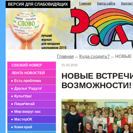
Главная
Карта сайта
Контак
ВЕРСИЯ ДЛЯ СЛАБОВИДЯЩИХ
Главная
Куда сходить?
НОВЫЕ 
СВЕЖИЙ НОМЕР
31.03.2016
ЛЕНТА НОВОСТЕЙ
НОВЫЕ ВСТРЕЧ
Есть проблема
ВОЗМОЖНОСТИ!
Друзья 'Радуги'
КультУра!
ПишиЧитай
Мир вокруг нас
МастерОК
Коми край