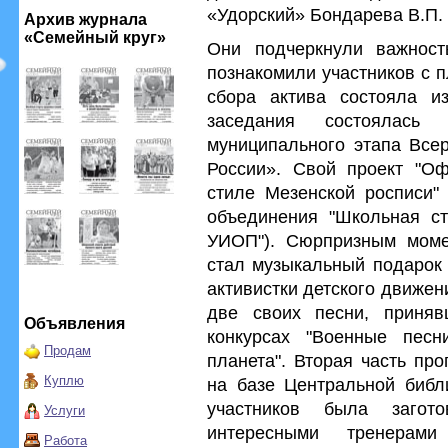
«Удорский» Бондарева В.П.
Архив журнала
«Семейный круг»
Они подчеркнули важнос
познакомили участников с 
сбора актива состояла и
заседания состоялась
муниципального этапа Всер
России». Свой проект "О
стиле Мезенской росписи" 
объединения "Школьная с
УИОП"). Сюрпризным моме
стал музыкальный подарок 
активистки детского движен
две своих песни, приняв
Объявления
конкурсах "Военные песн
Продам
планета". Вторая часть пр
Куплю
на базе Центральной библи
участников была загот
Услуги
интересными тренерам
Работа