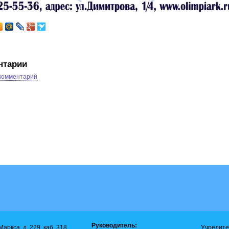
нтарии
 комментарий
Руководитель:
аркса, д. 229, каб. 318,
Учредите