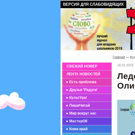
ВЕРСИЯ ДЛЯ СЛАБОВИДЯЩИХ
Главная
Ку
16.01.2015
СВЕЖИЙ НОМЕР
Лед
ЛЕНТА НОВОСТЕЙ
Есть проблема
Оли
Друзья 'Радуги'
КультУра!
ПишиЧитай
Мир вокруг нас
МастерОК
Коми край