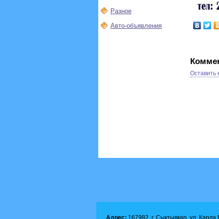
Разное
Авто-объявления
Комме
Оставить
Адрес:
167982, г. Сыктывкар, ул. Карла М