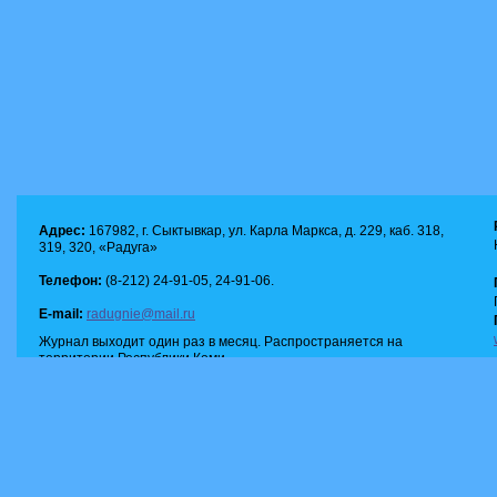
Адрес:
167982, г. Сыктывкар, ул. Карла Маркса, д. 229, каб. 318,
319, 320, «Радуга»
Телефон:
(8-212) 24-91-05, 24-91-06.
E-mail:
radugnie@mail.ru
Журнал выходит один раз в месяц. Распространяется на
территории Республики Коми.