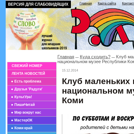
Главная
Карта сайта
Контак
ВЕРСИЯ ДЛЯ СЛАБОВИДЯЩИХ
Главная
Куда сходить?
Клуб мал
национальном музее Республики Ко
СВЕЖИЙ НОМЕР
15.12.2014
ЛЕНТА НОВОСТЕЙ
Клуб маленьких 
Есть проблема
национальном м
Друзья 'Радуги'
КультУра!
Коми
ПишиЧитай
Мир вокруг нас
МастерОК
Коми край