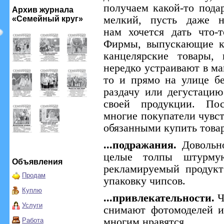
получаем какой-то подар
Архив журнала
мелкий, пусть даже н
«Семейный круг»
нам хочется дать что-т
Фирмы, выпускающие к
канцелярские товары, 
нередко устраивают в ма
то и прямо на улице б
раздачу или дегустацию
своей продукции. Пос
многие покупатели чувст
обязанными купить товар
...подражания.
Довольн
целые толпы штурмую
Объявления
рекламируемый продукт
Продам
упаковку чипсов.
Куплю
...привлекательности.
Ч
Услуги
снимают фотомоделей и
многим нравятся.
Работа