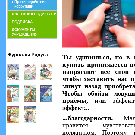
Противодействие
коррупции
ДЛЯ ТВОИХ РОДИТЕЛЕЙ
ПОДПИСКА
ДОКУМЕНТЫ
УЧРЕЖДЕНИЯ
Журналы Радуга
Ты удивишься, но в м
купить принимается н
напрягают все свои с
чтобы заставить нас п
минут назад приобрет
Чтобы обойти ловуш
приёмы, или эффект
эффект...
...благодарности.
Ма
нравится чувствов
должником. Поэтому, 