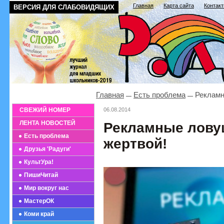
Главная
Карта сайта
Контак
ВЕРСИЯ ДЛЯ СЛАБОВИДЯЩИХ
Главная
Есть проблема
Рекламн
СВЕЖИЙ НОМЕР
06.08.2014
ЛЕНТА НОВОСТЕЙ
Рекламные ловуш
Есть проблема
жертвой!
Друзья 'Радуги'
КультУра!
ПишиЧитай
Мир вокруг нас
МастерОК
Коми край