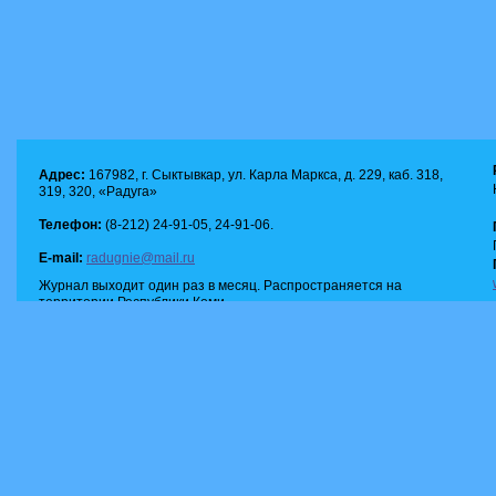
Адрес:
167982, г. Сыктывкар, ул. Карла Маркса, д. 229, каб. 318,
319, 320, «Радуга»
Телефон:
(8-212) 24-91-05, 24-91-06.
E-mail:
radugnie@mail.ru
Журнал выходит один раз в месяц. Распространяется на
территории Республики Коми.