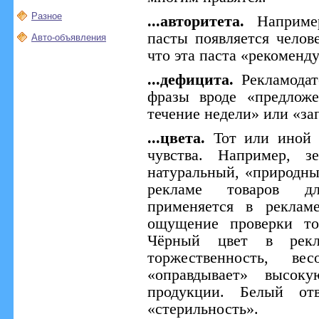
Разное
...авторитета.
Наприме
пасты появляется челове
Авто-объявления
что эта паста «рекоменд
...дефицита.
Рекламодат
фразы вроде «предложе
течение недели» или «за
...цвета.
Тот или иной 
чувства. Например, з
натуральный, «природный
рекламе товаров дл
применяется в реклам
ощущение проверки то
Чёрный цвет в рекла
торжественность, вес
«оправдывает» высоку
продукции. Белый отв
«стерильность».