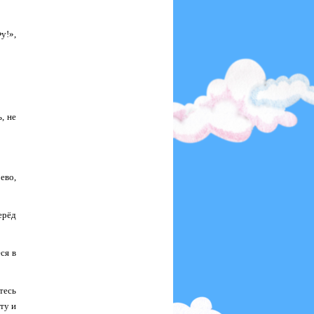
у!»,
, не
.
ево,
ерёд
ся в
тесь
ту и