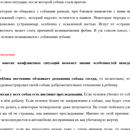
 и своя ситуация, после которой собака стала врагом.
которые не общались с собаками раньше, при близком знакомстве с ними м
сильный стресс, который надолго останется в памяти. Некоторые породы с
 довольно устрашающе, особенно с оскаленной пастью. Испуг от «страш
отного может стать причиной возникновения фобии. И уж совсем плохо, 
 человек познакомился с собачьими зубами.
оведения
 многих конфликтных ситуаций поможет знание особенностей повед
.
ребёнка постоянно облаивает домашняя собака соседа,
то желательно, ч
одемонстрировал своей собаке доброжелательное отношение к ребёнку.
чески у всех собак есть инстинкт преследования.
Если человек убегает от соб
 в нём добычу. Если человек бежит по направлению к собаке, она будет стоя
что делать, а некоторые четвероногие даже испугаются. Но стоит побежать уж
и вы ей не страшны, она начинает преследование. Именно по этой причине
 велосипедистов и автомобили, воспринимая их как убегающую жертву.
помните: если вы проходите рядом даже с очень мирным псом, то рыво