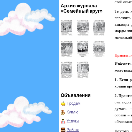
свой опыт
Архив журнала
«Семейный круг»
Те дети, 
пережить 
выглядят
морды жив
маленький
Правила п
Избежать
животных
1. Если 
хозяин пр
Объявления
2. Практи
она видит
Продам
думать – 
Куплю
собаки – 
Услуги
облаивают
Работа
Поэтому 