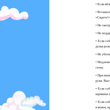
• Если вбл
• Встаньте
«Сидеть!»
• Не смотр
• Не подд
• Если со
делая рез
• Не убег
• Медленн
стену.
• При нап
руки. Выс
• Если со
карманах (
• Если со
в комок, 