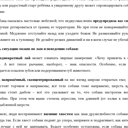
 или радостный старт ребёнка к увиденному другу может спровоцировать со
ние.
бака оказалась настолько любезной, что недвусмысленно
предупредила вас с
учше ретироваться от границ ее территории. Но при этом не поворачивайте
иной. Медленно отступайте назад или уходите боком. Не размахивайте рук
жмите их к туловищу. Не делайте резких движений и ни в коем случае не убега
ь ситуацию можно по лаю и поведению собаки:
 однократный лай
может означать мирные намерения: «Хочу привлечь к 
». А вот тихое рычание, наоборот, – знак опасности. Особенно, если
ается оскалом зубов или подергиванием губ животного.
, напряжённый, сконцентрированный
на вас взгляд широко открытых глаз;
 стоят торчком и напряжены; всё тело собаки тоже напряжено, шерсть в
ника стоит дыбом – всё это указывает на то, что собака настроена ве
бно. При этом чем выше степень агрессии, тем длинней (от холки к хво
дыбленной шерсти.
вило, люди воспринимают
виляние хвостом
как знак дружелюбности собаки
егда так. Если хвост собаки поднят до упора, напряжен и подрагивает, как ант
 лучше с ней не заигрывать. Будьте особенно осторожны, если собака ви