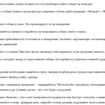
изи хозяин, нужно позвать его и потребовать взять собаку на поводок.
 к собаке боком и несколько раз уверенно и чётко дайте команды: «Нельзя!», «Ф
ите собаке в глаза. Это провоцирует её на нападение.
авайтесь панике и старайтесь не показывать собаке своего страха.
бака приближается и готовится к нападению, позовите окружающих на помощь
ких движений.
айте от собаки! При беге вы не сможешь себя защитить, если она решит напасть
о отходите назад от агрессивной собаки, постарайтесь упереться спиной в дер
адении необходимо защитить горло, прижав подбородок к груди и выставив вп
тавьте вперёд сумку, одежду.
бака совершила нападение – защищайтесь! Используйте предметы, находящие
ключи и др.), камни, доски – всё, что будет под рукой.
бака сбила вас с ног и нет возможности подняться или быстро отползти, сожми
пригните голову, прикрыв шею, закройте голову руками, подожмите ноги к живо