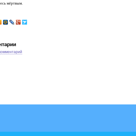
есь мёртвым.
нтарии
 комментарий