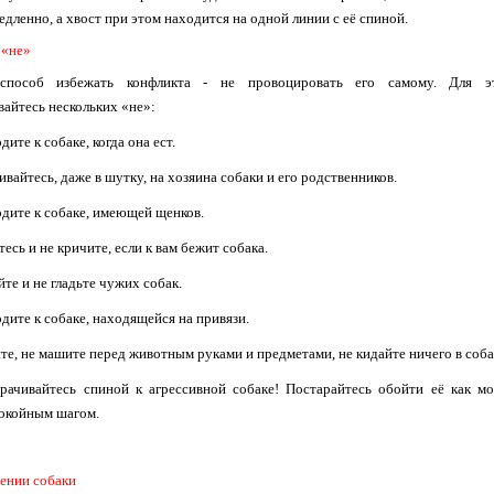
едленно, а хвост при этом находится на одной линии с её спиной.
 «не»
пособ избежать конфликта - не провоцировать его самому. Для э
айтесь нескольких «не»:
дите к собаке, когда она ест.
ивайтесь, даже в шутку, на хозяина собаки и его родственников.
одите к собаке, имеющей щенков.
тесь и не кричите, если к вам бежит собака.
йте и не гладьте чужих собак.
одите к собаке, находящейся на привязи.
ите, не машите перед животным руками и предметами, не кидайте ничего в соба
рачивайтесь спиной к агрессивной собаке! Постарайтесь обойти её как м
окойным шагом.
дении
собаки