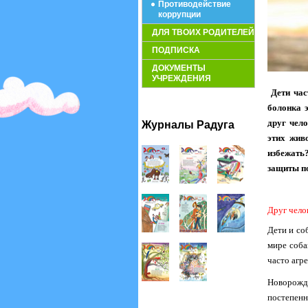
Противодействие
коррупции
ДЛЯ ТВОИХ РОДИТЕЛЕЙ
ПОДПИСКА
ДОКУМЕНТЫ
УЧРЕЖДЕНИЯ
Дети час
болонка э
друг чело
Журналы Радуга
этих жив
избежать
защиты по
Друг чело
Дети и соб
мире соба
часто агр
Новорожд
постепенн