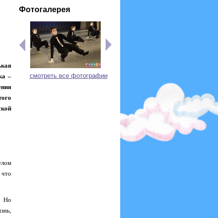
Фотогалерея
ькая
смотреть все фотографии
ка –
ения
того
ской
елом
 что
. Но
знь,