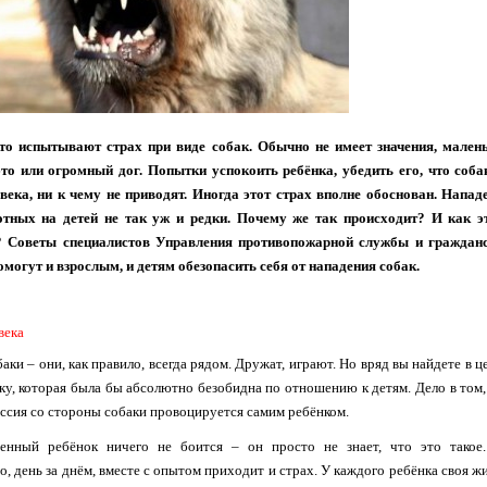
то испытывают страх при виде собак. Обычно не имеет значения, мален
то или огромный дог. Попытки успокоить ребёнка, убедить его, что соба
века, ни к чему не приводят. Иногда этот страх вполне обоснован. Напад
отных на детей не так уж и редки. Почему же так происходит? И как э
? Советы специалистов Управления противопожарной службы и граждан
могут и взрослым, и детям обезопасить себя от нападения собак.
века
аки – они, как правило, всегда рядом. Дружат, играют. Но вряд вы найдете в ц
ку, которая была бы абсолютно безобидна по отношению к детям. Дело в том,
ессия со стороны собаки провоцируется самим ребёнком.
енный ребёнок ничего не боится – он просто не знает, что это такое
о, день за днём, вместе с опытом приходит и страх. У каждого ребёнка своя жи