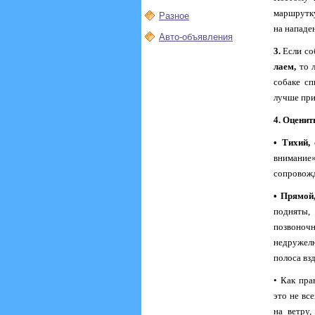
маршрутку
Разное
на нападе
Авто-объявления
3.
Если со
лаем,
то л
собаке сп
лучше при
4. Оценит
• Тихий,
внимание
сопровожд
• Прямой
подняты,
позвоноч
недружелю
полоса вз
• Как пра
это не вс
на ветру,