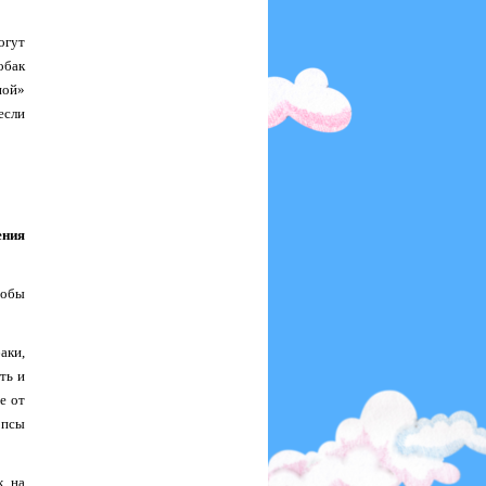
огут
обак
ной»
если
ения
тобы
аки,
ть и
е от
 псы
к на