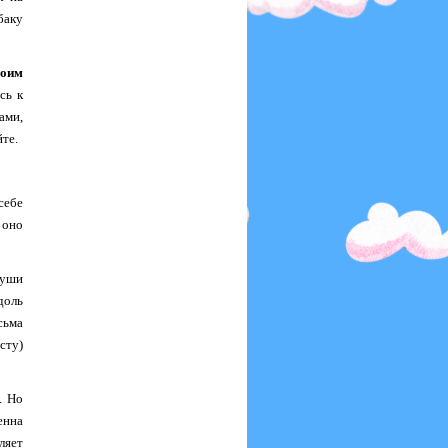
баку
воим
сь к
ами,
йте.
себе
 оно
 уши
доль
сьма
сту)
. Но
енна
ляет