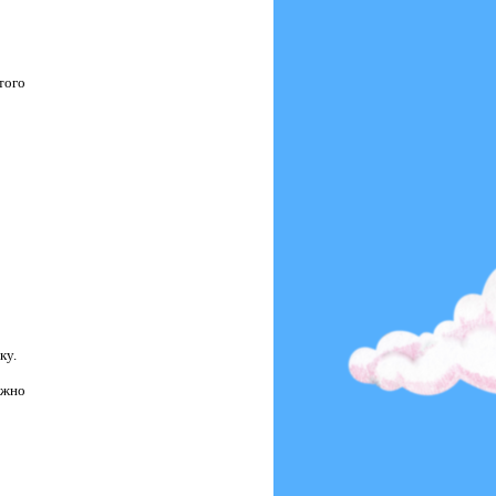
того
ку.
ожно