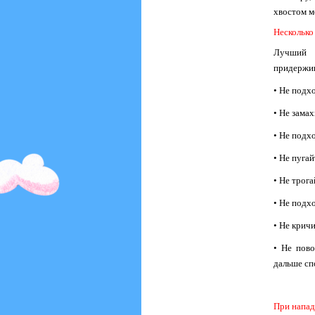
хвостом м
Несколько
Лучший с
придержив
• Не подхо
• Не замах
• Не подх
• Не пугай
• Не трога
• Не подх
• Не крич
• Не пово
дальше сп
При напа