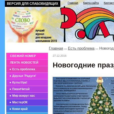
Главная
Карта сайта
Контак
ВЕРСИЯ ДЛЯ СЛАБОВИДЯЩИХ
Главная
Есть проблема
Новогодн
СВЕЖИЙ НОМЕР
27.12.2016
ЛЕНТА НОВОСТЕЙ
Новогодние праз
Есть проблема
Друзья 'Радуги'
КультУра!
ПишиЧитай
Мир вокруг нас
МастерОК
Коми край