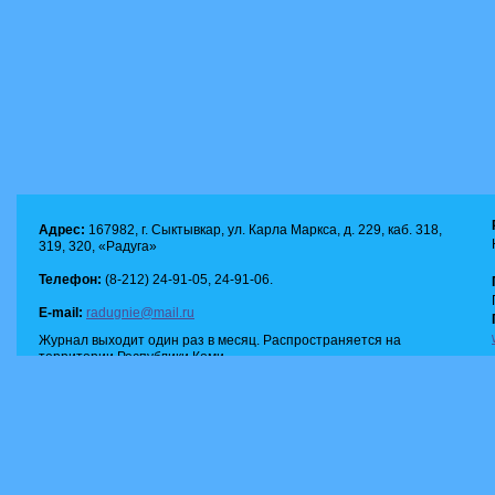
Адрес:
167982, г. Сыктывкар, ул. Карла Маркса, д. 229, каб. 318,
319, 320, «Радуга»
Телефон:
(8-212) 24-91-05, 24-91-06.
E-mail:
radugnie@mail.ru
Журнал выходит один раз в месяц. Распространяется на
территории Республики Коми.