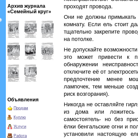
проходят провода.
Архив журнала
«Семейный круг»
Они не должны примыкать к
комнату. Если ель стоит да
тщательно закрепите прово
на потолке.
Не допускайте возможности
это может привести к п
обнаружении неисправно
отключите её от электросе
предпочтение менее м
лампочек, тем меньше созд
риск возгорания).
Объявления
Никогда не оставляйте гир
Продам
из дома или ложитесь 
Куплю
самостоятель- но без при
ёлки бенгальские огни и по
Услуги
установили настоящую ел
Работа