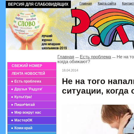
Главная
Карта сайта
Контак
ВЕРСИЯ ДЛЯ СЛАБОВИДЯЩИХ
Главная
Есть проблема
Не на то
когда обижают?
СВЕЖИЙ НОМЕР
18.04.2014
ЛЕНТА НОВОСТЕЙ
Не на того напал
Есть проблема
ситуации, когда
Друзья 'Радуги'
КультУра!
ПишиЧитай
Мир вокруг нас
МастерОК
Коми край