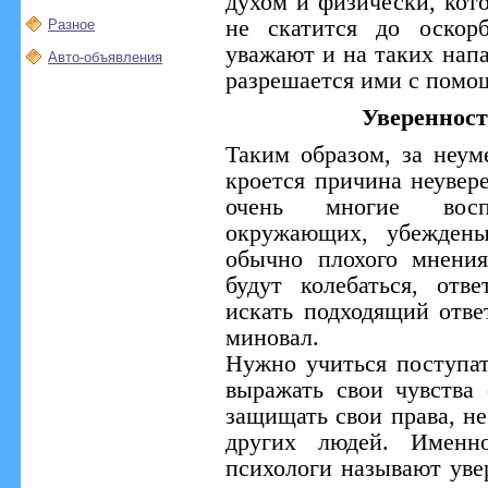
духом и физически, кот
не скатится до оскор
Разное
уважают и на таких напа
Авто-объявления
разрешается ими с помо
Уверенност
Таким образом, за неум
кроется причина неувер
очень многие вос
окружающих, убеждены
обычно плохого мнени
будут колебаться, отв
искать подходящий отве
миновал.
Нужно учиться поступат
выражать свои чувства
защищать свои права, не
других людей. Именн
психологи называют увер