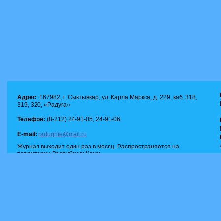
Адрес:
167982, г. Сыктывкар, ул. Карла Маркса, д. 229, каб. 318,
319, 320, «Радуга»
Телефон:
(8-212) 24-91-05, 24-91-06.
E-mail:
radugnie@mail.ru
Журнал выходит один раз в месяц. Распространяется на
территории Республики Коми.