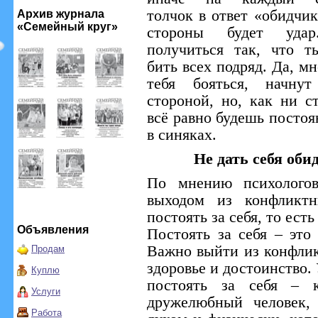
толчок в ответ «обидчик
Архив журнала
«Семейный круг»
стороны будет уда
получиться так, что т
бить всех подряд. Да, мн
тебя бояться, начнут
стороной, но, как ни с
всё равно будешь постоя
в синяках.
Не дать себя оби
По мнению психолого
выходом из конфликтн
постоять за себя, то ест
Объявления
Постоять за себя – это 
Важно выйти из конфлик
Продам
здоровье и достоинство
Куплю
постоять за себя – к
Услуги
дружелюбный человек,
Работа