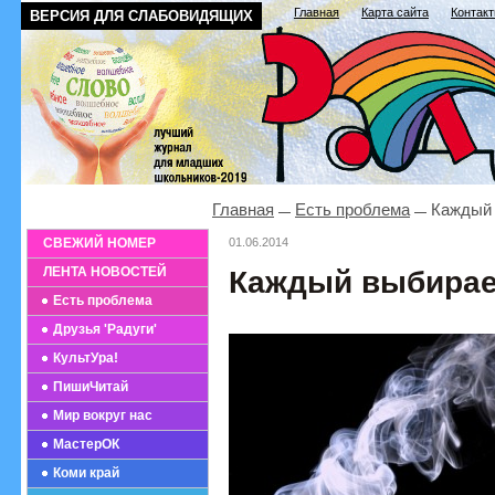
Главная
Карта сайта
Контак
ВЕРСИЯ ДЛЯ СЛАБОВИДЯЩИХ
Главная
Есть проблема
Каждый 
СВЕЖИЙ НОМЕР
01.06.2014
ЛЕНТА НОВОСТЕЙ
Каждый выбирает
Есть проблема
Друзья 'Радуги'
КультУра!
ПишиЧитай
Мир вокруг нас
МастерОК
Коми край