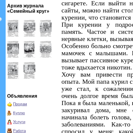
сигарете. Если выйти 
Архив журнала
сайты, можно найти сто
«Семейный круг»
курении, что становит
При курении у подрос
память. Частое и сист
нервные клетки, вызыва
Особенно больно смотре
мамочек с малышами. 
вызывает пассивное кур
тоже вдыхается никотин.
Хочу вам привести пр
опыта. Мой папа курил с 
уже стал, к сожалени
очень долгое время бы
Объявления
Пока я была маленькой, 
Продам
закуривал дома, мне 
Куплю
начинала болеть голова
Услуги
заболеваниями. Как-т
спросил у меня: како
Работа