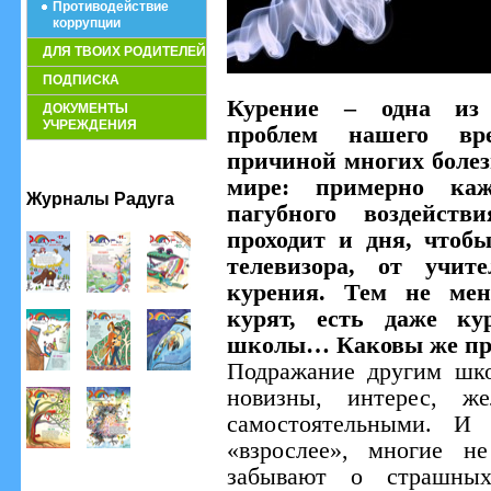
Противодействие
коррупции
ДЛЯ ТВОИХ РОДИТЕЛЕЙ
ПОДПИСКА
Курение – одна из 
ДОКУМЕНТЫ
УЧРЕЖДЕНИЯ
проблем нашего вре
причиной многих болез
мире: примерно ка
Журналы Радуга
пагубного воздейств
проходит и дня, чтоб
телевизора, от учит
курения. Тем не мен
курят, есть даже ку
школы… Каковы же при
Подражание другим шко
новизны, интерес, же
самостоятельными. И 
«взрослее», многие н
забывают о страшных