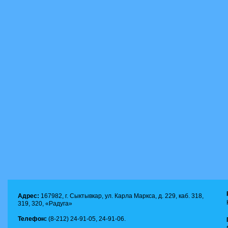
Адрес:
167982, г. Сыктывкар, ул. Карла Маркса, д. 229, каб. 318,
319, 320, «Радуга»
Телефон:
(8-212) 24-91-05, 24-91-06.