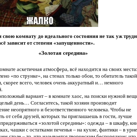
 свою комнату до идеального состояния не так уж трудн
всё зависит от степени «запущенности».
«Золотая середина»
комнате аскетичная атмосфера, всё находится на своих места
лено «по струнке», на стенах только обои, то обитатель такой
, скорее всего, человек очень аккуратный и… немного
.
положный вариант – в комнате хаос, на поиски нужной вещ
целый день… Согласитесь, такой хозяин производит
ение неопрятного и безответственного человека. Чтобы не
ть от себя друзей, которых ты приглашаешь в гости, лучше
 придерживаться «золотой середины»: одежда – в шкафу, кн
лках, чашки с остатками печенья – на кухне, фантики – в урне
чем столе – то, что называется творческим беспорядком: что