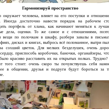
Гармонизируй пространство
о окружает человека, влияет на его поступки и отношени
. Иногда достаточно навести порядок на рабочем сто
дить портфель от хлама, как начинают меняться к лучш
ые дела, оценки. То же самое и с отношениями, поэт
и вещи по полочкам в шкафу, разбери завалы в письма
фиях, дисках и книгах, выбрось всё поломанное, вытри пыл
за сохший цветок. Для мелких безделушек, очень доро
сердцу, приспособь коробочки, баночки, органайзеры, чт
ыло красиво расставить их на открытых полках. Трудно?
тат того стоит: очень скоро ты почувствуешь себя намн
нее в общении, друзья и подруги будут бороться за т
е.