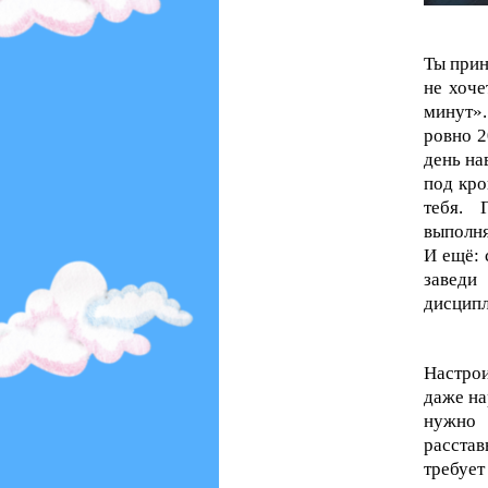
Ты прин
не хоче
минут»
ровно 2
день на
под кро
тебя. 
выполня
И ещё: 
заведи
дисцип
Настро
даже на
нужно 
расстав
требует