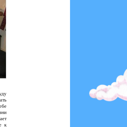
уду
ать
ебе
зни
ает
е к