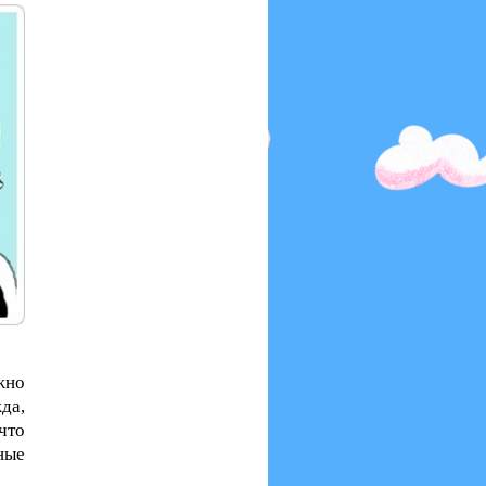
жно
да,
что
ные