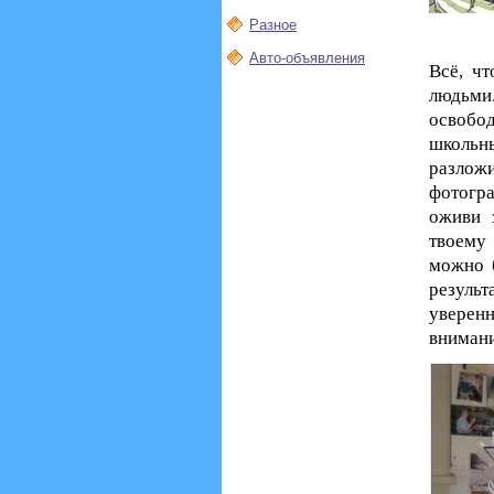
Разное
Авто-объявления
Всё, чт
людьми
освобо
школьн
разлож
фотогра
оживи 
твоему 
можно б
резуль
уверен
внимани