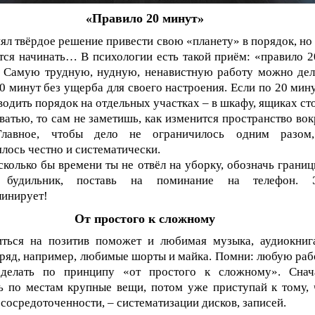
«Правило 20 минут»
ял твёрдое решение привести свою «планету» в порядок, но 
тся начинать… В психологии есть такой приём: «правило 2
. Самую трудную, нудную, ненавистную работу можно дел
0 минут без ущерба для своего настроения. Если по 20 мину
водить порядок на отдельных участках – в шкафу, ящиках сто
ватью, то сам не заметишь, как изменится пространство вок
Главное, чтобы дело не ограничилось одним разом
лось честно и систематически.
сколько бы времени ты не отвёл на уборку, обозначь границ
 будильник, поставь на поминание на телефон. 
линирует!
От простого к сложному
иться на позитив поможет и любимая музыка, аудиокниг
ряд, например, любимые шорты и майка. Помни: любую раб
делать по принципу «от простого к сложному». Снач
ь по местам крупные вещи, потом уже приступай к тому, 
 сосредоточенности, – систематизации дисков, записей.