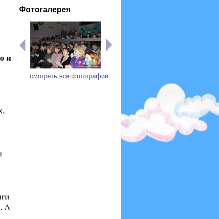
Фотогалерея
о и
смотреть все фотографии
х,
и
иги
. А