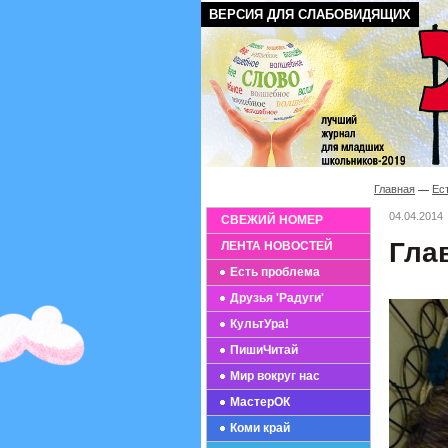
ВЕРСИЯ ДЛЯ СЛАБОВИДЯЩИХ
Главная
Ес
04.04.2014
СВЕЖИЙ НОМЕР
Глав
ЛЕНТА НОВОСТЕЙ
Есть проблема
Друзья 'Радуги'
КультУра!
ПишиЧитай
Мир вокруг нас
МастерОК
Коми край