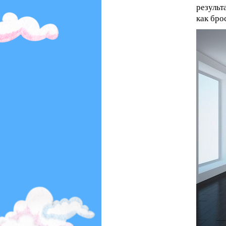
результ
как бро