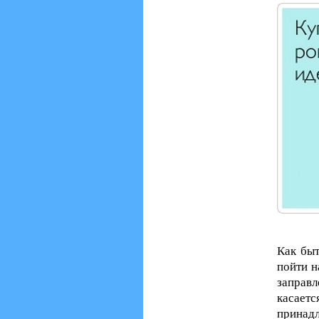
Как быт
пойти н
заправл
касает
принадл