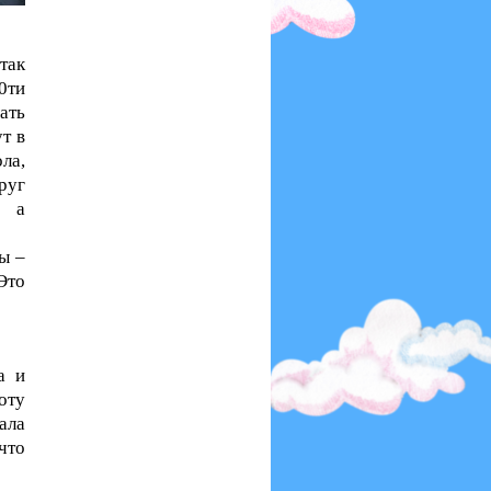
так
0ти
ать
т в
ла,
руг
, а
ы –
Это
а и
оту
ала
что