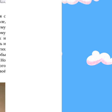
я с
ле,
ему
ому
х и
ь и
гих
обы
 Но
ого
воё