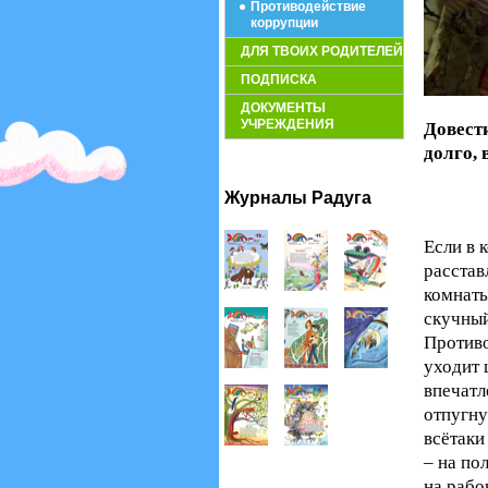
Противодействие
коррупции
ДЛЯ ТВОИХ РОДИТЕЛЕЙ
ПОДПИСКА
ДОКУМЕНТЫ
УЧРЕЖДЕНИЯ
Довести
долго, 
Журналы Радуга
Если в 
расстав
комнаты
скучный
Противо
уходит 
впечатл
отпугну
всётаки
– на по
на рабо