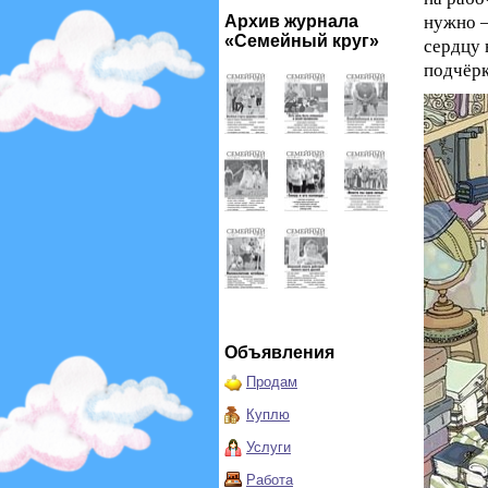
Архив журнала
нужно –
«Семейный круг»
сердцу 
подчёрк
Объявления
Продам
Куплю
Услуги
Работа