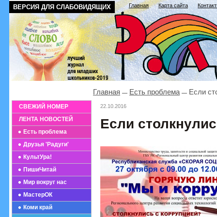
Главная
Карта сайта
Контак
ВЕРСИЯ ДЛЯ СЛАБОВИДЯЩИХ
Главная
Есть проблема
Если ст
СВЕЖИЙ НОМЕР
22.10.2016
ЛЕНТА НОВОСТЕЙ
Если столкнулис
Есть проблема
Друзья 'Радуги'
КультУра!
ПишиЧитай
Мир вокруг нас
МастерОК
Коми край