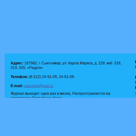
Адрес:
167982, г. Сыктывкар, ул. Карла Маркса, д. 229, каб. 318,
319, 320, «Радуга»
Телефон:
(8-212) 24-91-05, 24-91-06.
E-mail:
radugnie@mail.ru
Журнал выходит один раз в месяц. Распространяется на
территории Республики Коми.