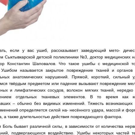
ать, если у вас ушиб, рассказывает заведующий мето- дичес
м Сыктывкарской детской поликлиники №3, доктор медицинских н
ор Константин Шаповалов. Что такое ушибы с медицинской то
 Ушибом называется закрытое повреждение тканей и органов 
льных анатомических нарушений. Прямой, короткий, сильный у
мся твёрдым предметом или падение вызывают повреждение мел
сных и лимфатических сосудов, волокон мягких тканей, нередко
жением отдельных тканевых элементов. В то время как к
авших – обычно без видимых изменений. Тяжесть возникающих 
зменений определяется силой на- несённого удара, массой и фо
а, а также длительностью действия повреждающего фактора.
 Боль бывает различной силы, в зависимости от количества нер
аний, подвергающихся воздействию. Ушибы некоторых частей те