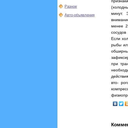
признак
Разное
(холодн
минут. 
Авто-объявления
внимани
менее 2
сосудов
Если хол
рыбы ил
обширн
зафиксир
при тра
необход
действия
вто- ро
компре
физиопр
Комме