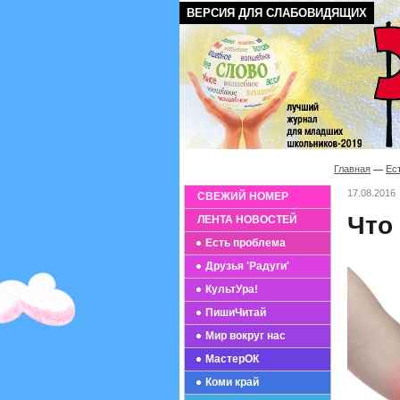
ВЕРСИЯ ДЛЯ СЛАБОВИДЯЩИХ
Главная
Ес
17.08.2016
СВЕЖИЙ НОМЕР
Что
ЛЕНТА НОВОСТЕЙ
Есть проблема
Друзья 'Радуги'
КультУра!
ПишиЧитай
Мир вокруг нас
МастерОК
Коми край