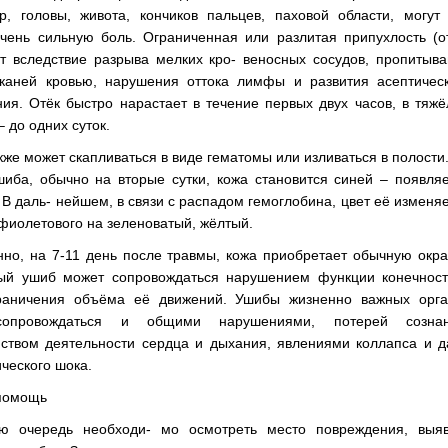
р, головы, живота, кончиков пальцев, паховой области, могут
очень сильную боль. Ограниченная или разлитая припухлость (о
ет вследствие разрыва мелких кро- веносных сосудов, пропитыв
тканей кровью, нарушения оттока лимфы и развития асептическ
ия. Отёк быстро нарастает в течение первых двух часов, в тяж
– до одних суток.
кже может скапливаться в виде гематомы или изливаться в полости
шиба, обычно на вторые сутки, кожа становится синей – появля
 В даль- нейшем, в связи с распадом гемоглобина, цвет её изменя
фиолетового на зеленоватый, жёлтый.
но, на 7-11 день после травмы, кожа приобретает обычную окра
ый ушиб может сопровождаться нарушением функции конечност
раничения объёма её движений. Ушибы жизненно важных орга
сопровождаться и общими нарушениями, потерей сознан
йством деятельности сердца и дыхания, явлениями коллапса и 
ческого шока.
помощь
ю очередь необходи- мо осмотреть место повреждения, выяв