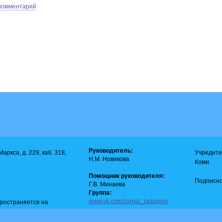
 комментарий
Руководитель:
аркса, д. 229, каб. 318,
Учредите
Н.М. Новикова
Коми.
Помощник руководителя:
Подписно
Г.В. Минаева
Группа:
www.vk.com/zurnal_radugnie
пространяется на