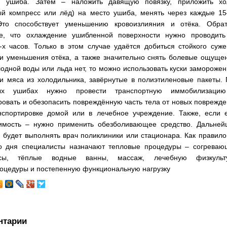
и ушиба. Затем – наложить давящую повязку, приложить хо
ый компресс или лёд) на место ушиба, менять через каждые 15
Это способствует уменьшению кровоизлияния и отёка. Обрат
е, что охлаждение ушибленной поверхности нужно проводить
-х часов. Только в этом случае удаётся добиться стойкого суж
 и уменьшения отёка, а также значительно снять болевые ощуще
одной воды или льда нет, то можно использовать куски замороже
и мяса из холодильника, завёрнутые в полиэтиленовые пакеты.
ых ушибах нужно провести транспортную иммобилизаци
овать и обезопасить повреждённую часть тела от новых поврежд
нспортировке домой или в лечебное учреждение. Также, если е
имость – нужно применить обезболивающее средство. Дальней
 будет выполнять врач поликлиники или стационара. Как правило
го дня специалисты назначают тепловые процедуры – согреваю
ссы, тёплые водные ванны, массаж, лечебную физкульту
оцедуры и постепенную функциональную нагрузку
нтарии