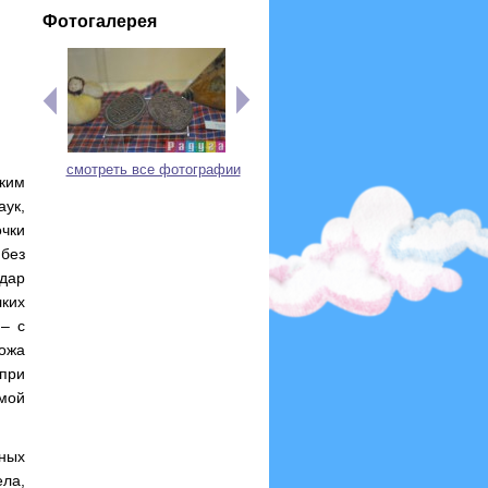
Фотогалерея
смотреть все фотографии
ким
аук,
чки
без
дар
ких
 – с
ожа
при
рмой
вных
ла,