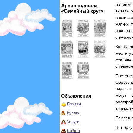
наприме
Архив журнала
«Семейный круг»
зывать 
возника
мягких 
воспален
случаях 
Кровь та
месте у
«синяк».
с тёмно-
Постепен
Серьёзн
виде ог
могут 
Объявления
расстро
Продам
травмати
Куплю
Первая 
Услуги
В перву
Работа