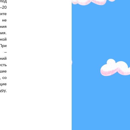
лод
–20
ите
 не
ения
ния.
нной
 При
ю –
ений
сть
шие
, со
щие
ру,