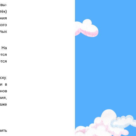
 вы-
тёк)
ания
ого
ёлых
. На
ется
ется
ску.
и в
нов
ия,
даже
ить