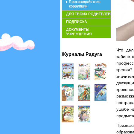
Противодействие
коррупции
ДЛЯ ТВОИХ РОДИТЕЛЕЙ
ПОДПИСКА
ДОКУМЕНТЫ
УЧРЕЖДЕНИЯ
Что дел
Журналы Радуга
кабинето
професс
зрения?
значите
движущи
кровено
размоз
пострад
ушибе и
предмет
Признаки
образов