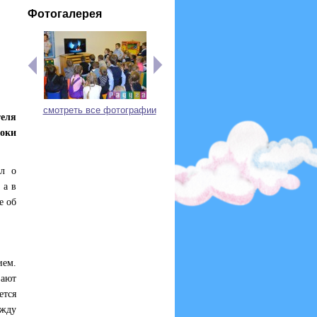
Фотогалерея
смотреть все фотографии
теля
роки
ал о
 а в
е об
ием.
вают
ется
ежду