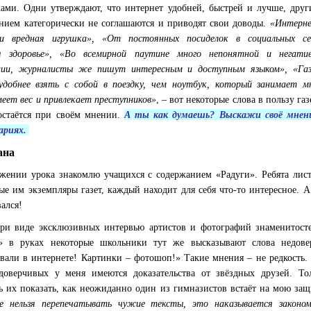
ами. Одни утверждают, что интернет удобней, быстрей и лучше, друг
нием категорически не соглашаются и приводят свои доводы.
«Интерн
 и вредная игрушка», «От постоянных посиделок в социальных с
я здоровье», «Во всемирной паутине много непонятной и негати
ции, журналисты же пишут интересным и доступным языком», «Га
удобнее взять с собой в поездку, чем ноутбук, который занимает м
меет вес и привлекает преступников»
, – вот некоторые слова в пользу газ
стаётся при своём мнении.
А ты как думаешь? Выскажи своё мнен
ариях.
ана
жении урока знакомлю учащихся с содержанием «Радуги». Ребята лис
ые им экземпляры газет, каждый находит для себя что-то интересное. А
ался!
ри виде эксклюзивных интервью артистов и фотографий знаменитост
» в руках некоторые школьники тут же высказывают слова недове
вали в интернете! Картинки – фотошоп!» Такие мнения – не редкость.
доверчивых у меня имеются доказательства от звёздных друзей. То
ь их показать, как неожиданно один из гимназистов встаёт на мою защ
е нельзя перепечатывать чужие тексты, это наказывается законо