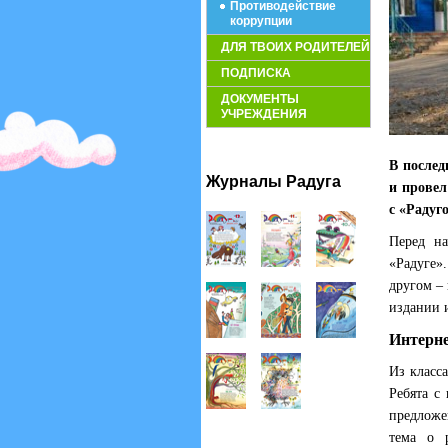
Противодействие
коррупции
ДЛЯ ТВОИХ РОДИТЕЛЕЙ
ПОДПИСКА
ДОКУМЕНТЫ
УЧРЕЖДЕНИЯ
В послед
Журналы Радуга
и провел
с «Радуг
Перед на
«Радуге».
другом – 
издании и
Интерне
Из класс
Ребята с
предложе
тема о 