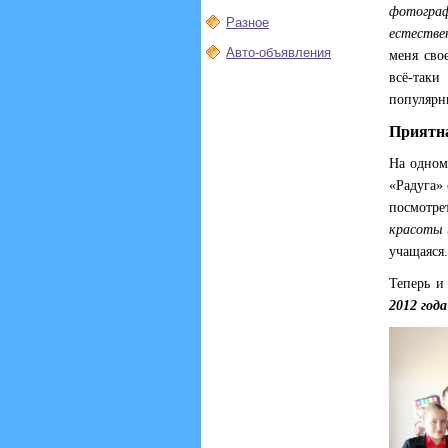
фотогра
Разное
естестве
Авто-объявления
меня свое
всё-так
популярн
Приятн
На одном 
«Радуга»
посмотре
красоты 
учащаяся
Теперь и
2012 года