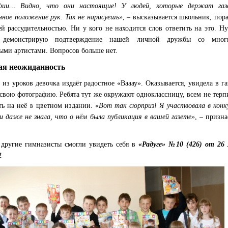
фии… Видно, что они настоящие! У людей, которые держат газе
нное положение рук. Так не нарисуешь»
, – высказывается школьник, пор
й рассудительностью. Ни у кого не находится слов ответить на это. Ну
и демонстрирую подтверждение нашей личной дружбы со мног
ыми артистами. Вопросов больше нет.
ая неожиданность
из уроков девочка издаёт радостное «Вааау». Оказывается, увидела в га
свою фотографию. Ребята тут же окружают одноклассницу, всем не терп
ть на неё в цветном издании. «
Вот так сюрприз! Я участвовала в конк
и даже не знала, что о нём была публикация в вашей газете»
, – призна
.
 другие гимназисты смогли увидеть себя в
«Радуге» №10 (426) от 26
!