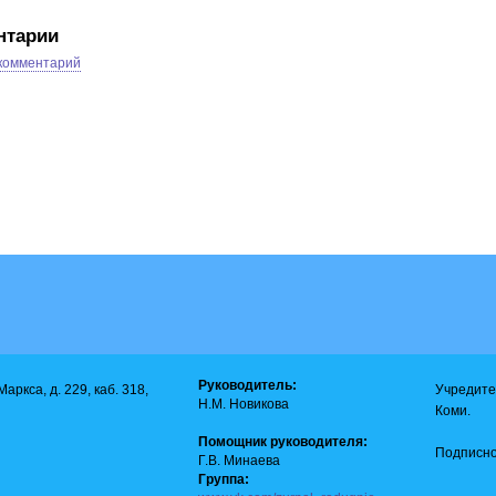
нтарии
 комментарий
Руководитель:
аркса, д. 229, каб. 318,
Учредите
Н.М. Новикова
Коми.
Помощник руководителя:
Подписно
Г.В. Минаева
Группа: