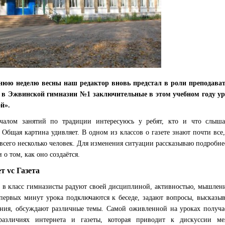
нюю неделю весны наш редактор вновь предстал в роли преподава
 в Эжвинской гимназии №1 заключительные в этом учебном году у
ой».
чалом занятий по традиции интересуюсь у ребят, кто и что слыш
 Общая картина удивляет. В одном из классов о газете знают почти все,
всего несколько человек. Для изменения ситуации рассказываю подробне
 о том, как оно создаётся.
т vc Газета
а в класс гимназисты радуют своей дисциплиной, активностью, мышлен
 первых минут урока подключаются к беседе, задают вопросы, высказы
ния, обсуждают различные темы. Самой оживленной на уроках получа
различиях интернета и газеты, которая приводит к дискуссии м