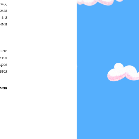
ту,
ажая
 а я
ими
зете
ится
урсе
ется
 мая