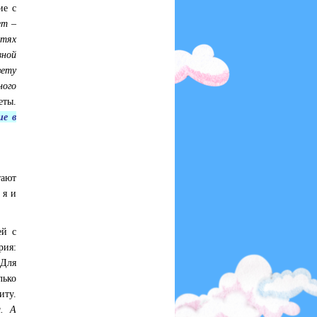
ие с
ет –
етях
вной
зету
ного
еты.
ие в
тают
 я и
ей с
рия:
 Для
лько
иту.
м. А