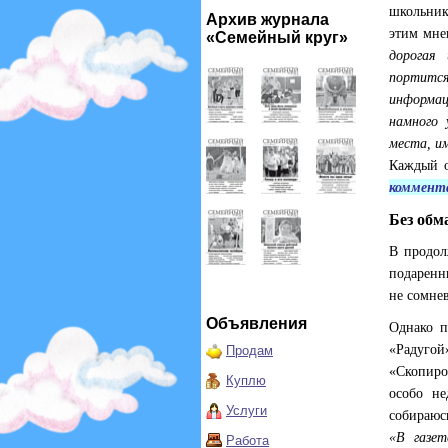
школьник
Архив журнала
этим мне
«Семейный круг»
дорогая
портитс
информа
намного 
места, и
Каждый о
коммент
Без обм
В продол
подаренн
не сомнев
Объявления
Однако п
«Радугой
Продам
«Скопиро
Куплю
особо не
Услуги
собираюс
«В газет
Работа