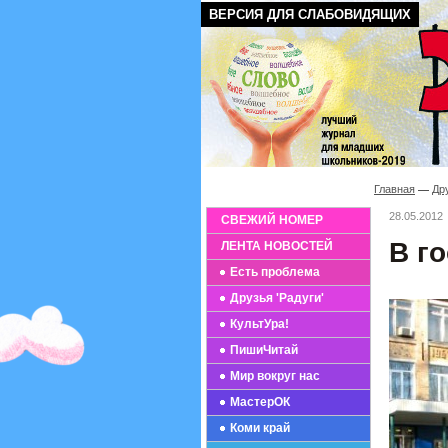
ВЕРСИЯ ДЛЯ СЛАБОВИДЯЩИХ
Главная
Дру
28.05.2012
СВЕЖИЙ НОМЕР
В г
ЛЕНТА НОВОСТЕЙ
Есть проблема
Друзья 'Радуги'
КультУра!
ПишиЧитай
Мир вокруг нас
МастерОК
Коми край