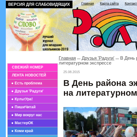
Главная
Карта сайта
Контак
ВЕРСИЯ ДЛЯ СЛАБОВИДЯЩИХ
Главная
Друзья 'Радуги'
В День 
литературном экспрессе
СВЕЖИЙ НОМЕР
25.08.2015
ЛЕНТА НОВОСТЕЙ
В День района э
Есть проблема
на литературном
Друзья 'Радуги'
КультУра!
ПишиЧитай
Мир вокруг нас
МастерОК
Коми край