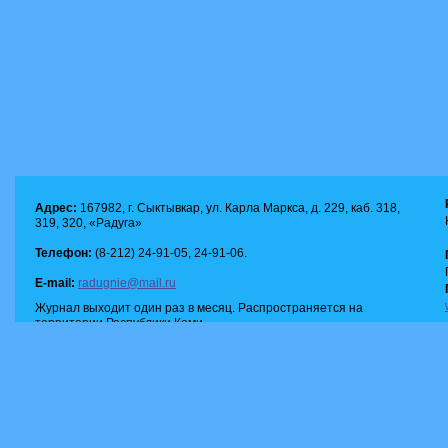
Адрес:
167982, г. Сыктывкар, ул. Карла Маркса, д. 229, каб. 318,
319, 320, «Радуга»
Телефон:
(8-212) 24-91-05, 24-91-06.
E-mail:
radugnie@mail.ru
Журнал выходит один раз в месяц. Распространяется на
территории Республики Коми.