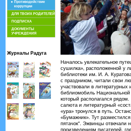
Противодействие
коррупции
ДЛЯ ТВОИХ РОДИТЕЛЕЙ
ПОДПИСКА
ДОКУМЕНТЫ
УЧРЕЖДЕНИЯ
Журналы Радуга
Началось увлекательное путе
сушилка», расположенной у л
библиотеки им. И. А. Куратов
с праздником, читали свои л
участвовали в литературных 
библиомобиль Национальной 
который располагался рядом. 
салюта и литературный «сост
«ура» тронулся в путь. Остан
«Бумажник». Тут разместилс
пятачок". Эжвинцы отвечали 
произведениям писателей, г