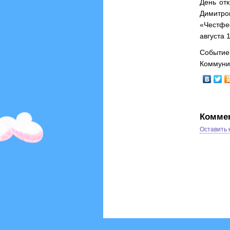
День от
Димитро
«Честфе
августа 
Событие
Коммунис
Комме
Оставить