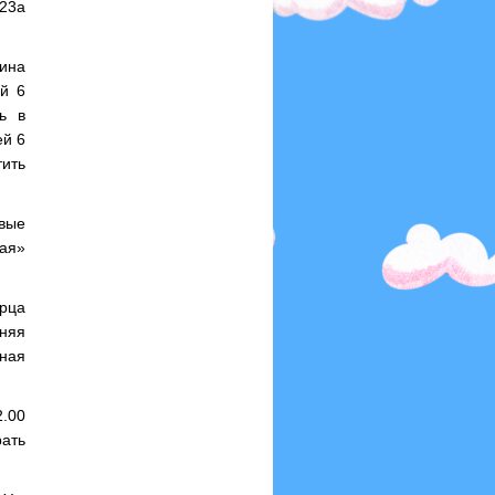
23а
ина
ей 6
ь в
ей 6
ить
овые
ая»
орца
нняя
вная
2.00
рать