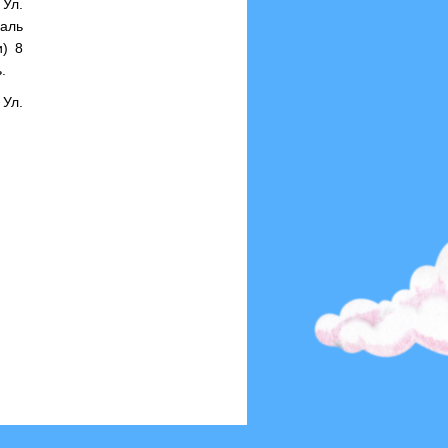
Ул.
аль
и) 8
.
Ул.