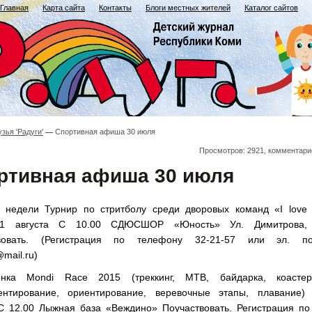
Главная
Карта сайта
Контакты
Блоги местных жителей
Каталог сайтов
зья 'Радуги'
Спортивная афиша 30 июля
Просмотров: 2921, комментари
ртивная афиша 30 июля
 недели Турнир по стритболу среди дворовых команд «I love t
1 августа С 10.00 СДЮСШОР «Юность» Ул. Димитрова,
твовать. (Регистрация по телефону 32-21-57 или эл. по
mail.ru)
онка Mondi Race 2015 (треккинг, MTB, байдарка, коастери
ентирование, ориентирование, веревочные этапы, плавание) 
 С 12.00 Лыжная база «Веждино» Поучаствовать. Регистрация по