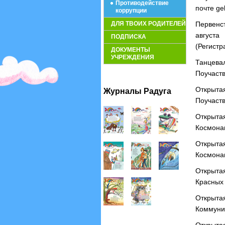
Противодействие
почте ge
коррупции
ДЛЯ ТВОИХ РОДИТЕЛЕЙ
Первенс
августа
ПОДПИСКА
(Регистр
ДОКУМЕНТЫ
УЧРЕЖДЕНИЯ
Танцева
Поучаств
Открыта
Журналы Радуга
Поучаств
Открыта
Космонав
Открыта
Космонав
Открыта
Красных 
Открыта
Коммунис