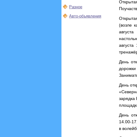
Открыта
Разное
Поучаств
Авто-объявления
Открыта
(возле 
августа
настольн
августа
тренажё
День от
дорожки
Занимать
День отк
«Северна
зарядка 
площадк
День от
14.00-1
в волейб