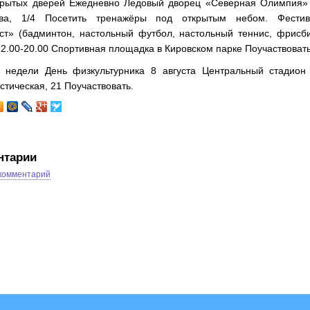
крытых дверей Ежедневно Ледовый дворец «Северная Олимпия» 
ва, 1/4 Посетить тренажёры под открытым небом. Фестив
ст» (бадминтон, настольный футбол, настольный теннис, фрисб
12.00-20.00 Спортивная площадка в Кировском парке Поучаствовать
 недели День физкультурника 8 августа Центральный стадион 
тическая, 21 Поучаствовать.
нтарии
 комментарий