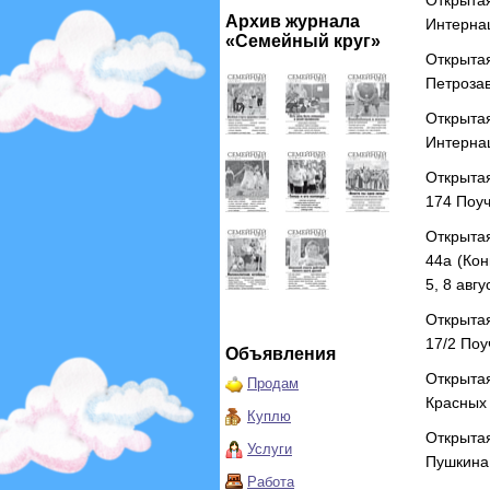
Открыт
Архив журнала
Интернац
«Семейный круг»
Открыта
Петрозав
Открыта
Интернац
Открытая
174 Поуч
Открытая
44а (Кон
5, 8 авг
Открыта
17/2 Поу
Объявления
Открыта
Продам
Красных 
Куплю
Открыта
Услуги
Пушкина,
Работа