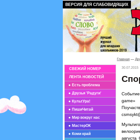
ВЕРСИЯ ДЛЯ СЛАБОВИДЯЩИХ
Главная
Дру
30.07.2015
СВЕЖИЙ НОМЕР
Спо
ЛЕНТА НОВОСТЕЙ
Есть проблема
Друзья 'Радуги'
Событие
game» 
КультУра!
Поучас
ПишиЧитай
csmsykt@
Мир вокруг нас
Мультиг
МастерОК
велоори
Коми край
августа