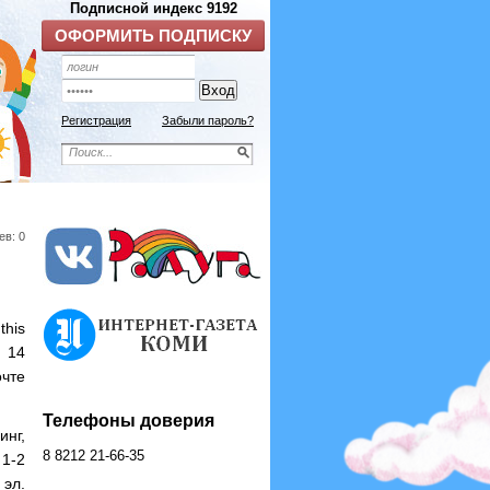
Регистрация
Забыли пароль?
ев: 0
his
 14
чте
Телефоны доверия
нг,
8 8212 21-66-35
1-2
 эл.