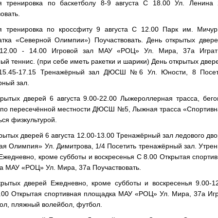
я тренировка по баскетболу 8-9 августа С 18.00 Ул. Ленина 
овать.
я тренировка по кроссфиту 9 августа С 12.00 Парк им. Мичур
катка «Северной Олимпии») Поучаствовать. День открытых двер
 12.00 - 14.00 Игровой зал МАУ «РОЦ» Ул. Мира, 37а Играт
ый теннис. (при себе иметь ракетки и шарики) День открытых двер
 15.45-17.15 Тренажёрный зал ДЮСШ №6 Ул. Юности, 8 Посет
рный зал.
крытых дверей 6 августа 9.00-22.00 Лыжероллерная трасса, бег
 по пересечённой местности ДЮСШ №5, Лыжная трасса «Спортивн
ся физкультурой.
рытых дверей 6 августа 12.00-13.00 Тренажёрный зал ледового дв
я Олимпия» Ул. Димитрова, 1/4 Посетить тренажёрный зал. Утре
Ежедневно, кроме субботы и воскресенья С 8.00 Открытая спорти
а МАУ «РОЦ» Ул. Мира, 37а Поучаствовать.
крытых дверей Ежедневно, кроме субботы и воскресенья 9.00-1
7.00 Открытая спортивная площадка МАУ «РОЦ» Ул. Мира, 37а Иг
ол, пляжный волейбол, футбол.