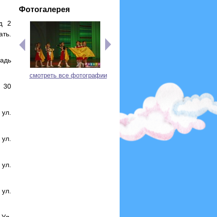
Фотогалерея
д 2
ть.
адь
смотреть все фотографии
 30
ул.
ул.
ул.
ул.