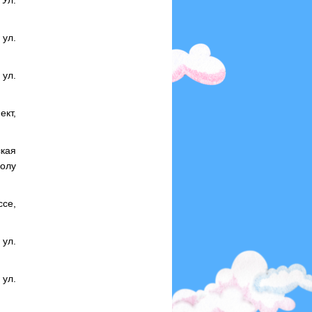
Ул.
ул.
ул.
ект,
ская
болу
ссе,
 ул.
ул.