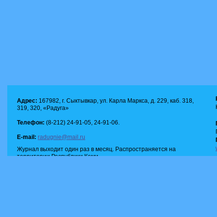
Адрес:
167982, г. Сыктывкар, ул. Карла Маркса, д. 229, каб. 318,
319, 320, «Радуга»
Телефон:
(8-212) 24-91-05, 24-91-06.
E-mail:
radugnie@mail.ru
Журнал выходит один раз в месяц. Распространяется на
территории Республики Коми.