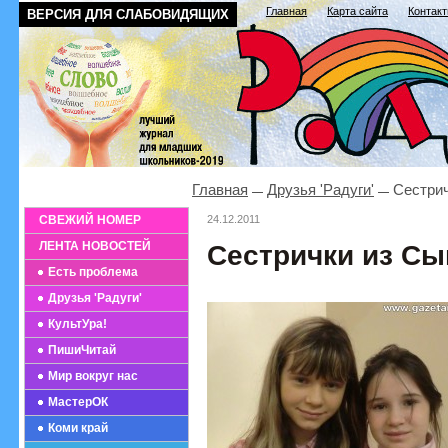
Главная
Карта сайта
Контак
ВЕРСИЯ ДЛЯ СЛАБОВИДЯЩИХ
Главная
Друзья 'Радуги'
Сестрич
СВЕЖИЙ НОМЕР
24.12.2011
ЛЕНТА НОВОСТЕЙ
Сестрички из С
Есть проблема
Друзья 'Радуги'
КультУра!
ПишиЧитай
Мир вокруг нас
МастерОК
Коми край