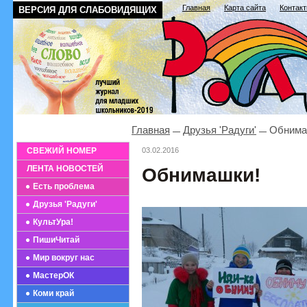
Главная
Карта сайта
Контак
ВЕРСИЯ ДЛЯ СЛАБОВИДЯЩИХ
Главная
Друзья 'Радуги'
Обнима
СВЕЖИЙ НОМЕР
03.02.2016
ЛЕНТА НОВОСТЕЙ
Обнимашки!
Есть проблема
Друзья 'Радуги'
КультУра!
ПишиЧитай
Мир вокруг нас
МастерОК
Коми край