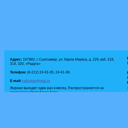
Адрес:
167982, г. Сыктывкар, ул. Карла Маркса, д. 229, каб. 318,
319, 320, «Радуга»
Телефон:
(8-212) 24-91-05, 24-91-06.
E-mail:
radugnie@mail.ru
Журнал выходит один раз в месяц. Распространяется на
территории Республики Коми.