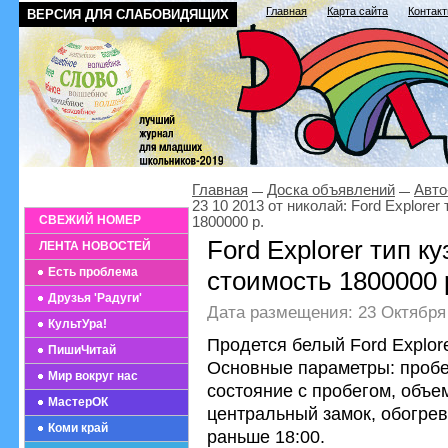
Главная
Карта сайта
Контак
ВЕРСИЯ ДЛЯ СЛАБОВИДЯЩИХ
Главная
Доска объявлений
Авто
23 10 2013 от николай: Ford Explore
СВЕЖИЙ НОМЕР
1800000 р.
Ford Explorer тип к
ЛЕНТА НОВОСТЕЙ
Есть проблема
стоимость 1800000 
Друзья 'Радуги'
Дата размещения: 23 Октября 
КультУра!
Продется белый Ford Explor
ПишиЧитай
Основные параметры: пробег
Мир вокруг нас
состояние с пробегом, объем
МастерОК
центральный замок, обогрев
Коми край
раньше 18:00.