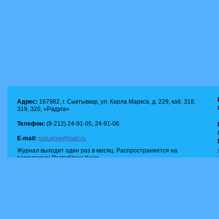
Адрес:
167982, г. Сыктывкар, ул. Карла Маркса, д. 229, каб. 318,
319, 320, «Радуга»
Телефон:
(8-212) 24-91-05, 24-91-06.
E-mail:
radugnie@mail.ru
Журнал выходит один раз в месяц. Распространяется на
территории Республики Коми.