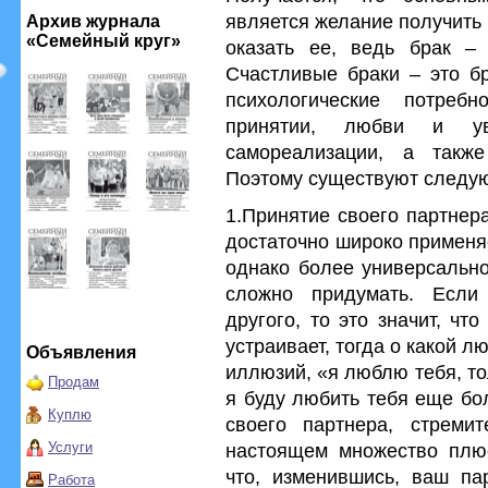
является желание получить 
Архив журнала
«Семейный круг»
оказать ее, ведь брак –
Счастливые браки – это бр
психологические потребн
принятии, любви и ув
самореализации, а также
Поэтому существуют следую
1.Принятие своего партнера
достаточно широко применяе
однако более универсально
сложно придумать. Если
другого, то это значит, что
устраивает, тогда о какой 
Объявления
иллюзий, «я люблю тебя, то
Продам
я буду любить тебя еще бо
Куплю
своего партнера, стреми
Услуги
настоящем множество плюс
что, изменившись, ваш па
Работа