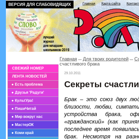
Главная
Карта сайта
Контак
ВЕРСИЯ ДЛЯ СЛАБОВИДЯЩИХ
Главная
Для твоих родителей
С
счастливого брака
СВЕЖИЙ НОМЕР
29.10.2011
ЛЕНТА НОВОСТЕЙ
Секреты счастли
Есть проблема
Друзья 'Радуги'
Брак – это союз двух лю
КультУра!
близости, любви, симпа
ПишиЧитай
устройства брака, офи
Мир вокруг нас
«гражданский» (как прин
МастерОК
последнее время появилас
Коми край
брак. Несмотря на разн