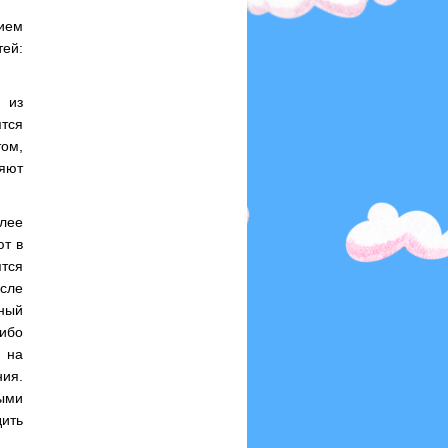
ием
тей:
 из
тся
том,
ляют
олее
ют в
тся
сле
вный
либо
 на
ия.
быми
дить