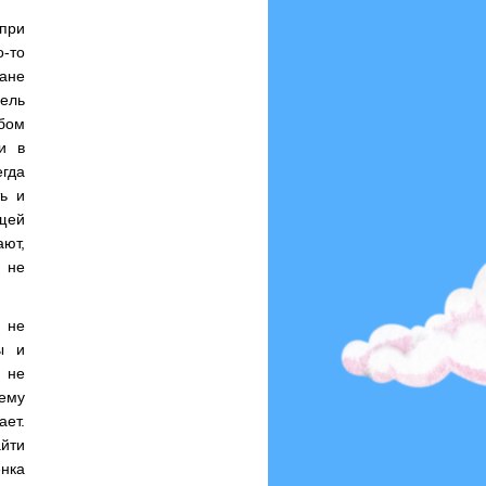
 при
-то
ане
ель
бом
и в
егда
ть и
ющей
ают,
 не
 не
ы и
о не
ему
ает.
айти
енка