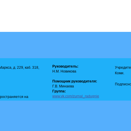
Руководитель:
аркса, д. 229, каб. 318,
Учредите
Н.М. Новикова
Коми.
Помощник руководителя:
Подписно
Г.В. Минаева
Группа:
www.vk.com/zurnal_radugnie
пространяется на