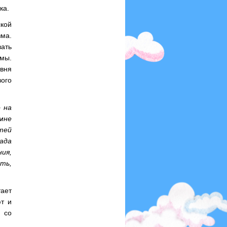
ка.
ской
зма.
вать
мы.
вня
вого
 на
 мне
тей
сада
ия,
ть,
ает
т и
 со