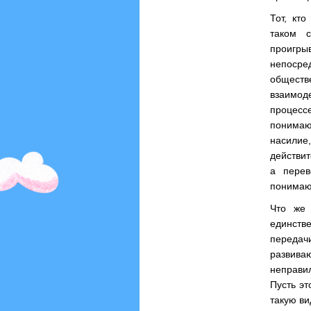
Тот, кт
таком с
проигр
непоср
обществ
взаимод
процесс
понимаю
насилие
действи
а перев
понимают
Что же 
единств
передач
развив
неправил
Пусть э
такую ви