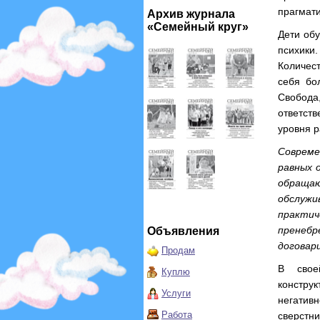
прагмати
Архив журнала
«Семейный круг»
Дети обу
психики
Количес
себя бо
Свобода
ответств
уровня р
Совреме
равных 
обраща
обслужи
практич
пренебр
Объявления
договар
Продам
В свое
Куплю
констру
Услуги
негати
Работа
сверстни