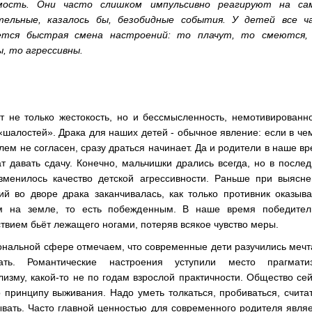
имость. Они часто слишком импульсивно реагируют на са
тельные, казалось бы, безобидные события. У детей все ч
ется быстрая смена настроений: то плачут, то смеются,
ы, то агрессивны.
т не только жестокость, но и бессмысленность, немотивированн
«шалостей». Драка для наших детей - обычное явление: если в че
лем не согласен, сразу драться начинает. Да и родители в наше в
т давать сдачу. Конечно, мальчишки дрались всегда, но в после
зменилось качество детской агрессивности. Раньше при выясне
ий во дворе драка заканчивалась, как только противник оказыв
 на земле, то есть побежденным. В наше время победител
твием бьёт лежащего ногами, потеряв всякое чувство меры.
нальной сфере отмечаем, что современные дети разучились мечт
ать. Романтические настроения уступили место прагматиз
изму, какой-то не по годам взрослой практичности. Общество се
 принципу выживания. Надо уметь толкаться, пробиваться, счита
вать. Часто главной ценностью для современного родителя явля