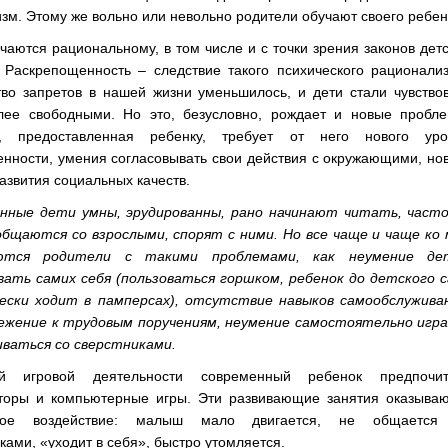
зм. Этому же вольно или невольно родители обучают своего ребен
чаются рациональному, в том числе и с точки зрения законов дет
. Раскрепощенность – следствие такого психического рационали
тво запретов в нашей жизни уменьшилось, и дети стали чувство
лее свободными. Но это, безусловно, рождает и новые пробле
, предоставленная ребенку, требует от него нового уро
енности, умения согласовывать свои действия с окружающими, но
азвития социальных качеств.
нные дети умны, эрудированны, рано начинают читать, часто
общаются со взрослыми, спорят с ними. Но все чаще и чаще ко
ются родители с такими проблемами, как неумение де
вать самих себя (пользоваться горшком, ребенок до детского 
ески ходит в памперсах), отсутствие навыков самообслуживан
ежение к трудовым поручениям, неумение самостоятельно игра
иваться со сверстниками.
й игровой деятельности современный ребенок предпочит
кторы и компьютерные игры. Эти развивающие занятия оказываю
вное воздействие: малыш мало двигается, не общается
ками, «уходит в себя», быстро утомляется.