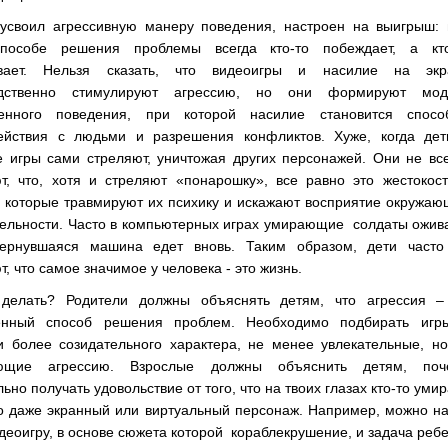
о усвоил агрессивную манеру поведения, настроен на выигрыш:
пособе решения проблемы всегда кто-то побеждает, а кто
ывает. Нельзя сказать, что видеоигры и насилие на экр
едственно стимулируют агрессию, но они формируют мод
енного поведения, при которой насилие становится спосо
ействия с людьми и разрешения конфликтов. Хуже, когда дет
е игры сами стреляют, уничтожая других персонажей. Они не вс
т, что, хотя и стреляют «понарошку», все равно это жестокос
, которые травмируют их психику и искажают восприятие окружа
тельности. Часто в компьютерных играх умирающие
солдаты ожив
ернувшаяся машина едет вновь. Таким образом, дети часто
, что самое значимое у человека - это жизнь.
делать? Родители должны объяснять детям, что агрессия –
енный способ решения проблем. Необходимо подбирать игр
и более созидательного характера, не менее увлекательные, н
ающие агрессию. Взрослые должны объяснить детям, поч
ьно получать удовольствие от того, что на твоих глазах кто-то умир
то даже экранный или виртуальный персонаж. Например, можно н
деоигру, в основе сюжета которой
кораблекрушение, и задача реб