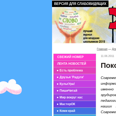
ВЕРСИЯ ДЛЯ СЛАБОВИДЯЩИХ
Главная
Дл
11.06.2011
СВЕЖИЙ НОМЕР
Пок
ЛЕНТА НОВОСТЕЙ
Есть проблема
Друзья 'Радуги'
Соврем
информа
КультУра!
именно 
ПишиЧитай
эрудиро
Мир вокруг нас
педагог
МастерОК
наших 
Коми край
Соврем