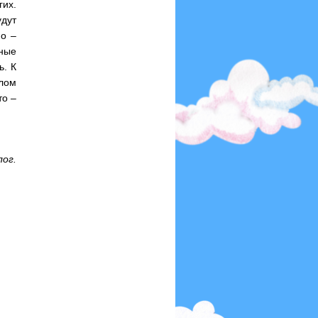
гих.
дут
но –
вные
ь. К
елом
то –
лог.