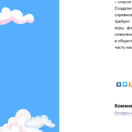
– спасти
Создате
соревнов
требует 
игры, фа
сожалени
в общест
часть на
Комме
Оставить