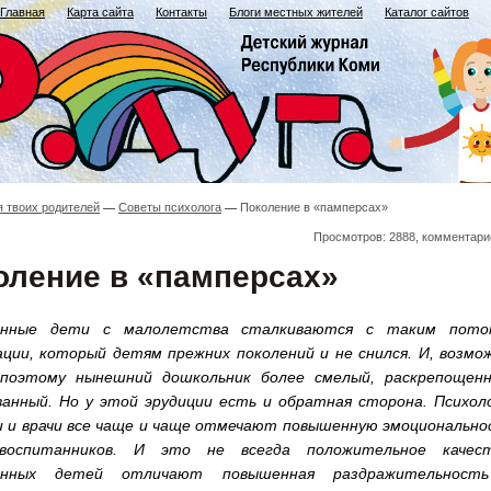
Главная
Карта сайта
Контакты
Блоги местных жителей
Каталог сайтов
я твоих родителей
Советы психолога
Поколение в «памперсах»
Просмотров: 2888, комментари
оление в «памперсах»
енные дети с малолетства сталкиваются с таким пото
ции, который детям прежних поколений и не снился. И, возмож
поэтому нынешний дошкольник более смелый, раскрепощенн
ванный. Но у этой эрудиции есть и обратная сторона. Психоло
и и врачи все чаще и чаще отмечают повышенную эмоционально
воспитанников. И это не всегда положительное качест
енных детей отличают повышенная раздражительност