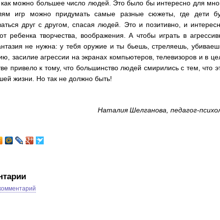
 как можно большее число людей. Это было бы интересно для мно
лям игр можно придумать самые разные сюжеты, где дети бу
аться друг с другом, спасая людей. Это и позитивно, и интерес
от ребенка творчества, воображения. А чтобы играть в агресси
нтазия не нужна: у тебя оружие и ты бьешь, стреляешь, убиваеш
ю, засилие агрессии на экранах компьютеров, телевизоров и в ц
ве привело к тому, что большинство людей смирились с тем, что э
шей жизни. Но так не должно быть!
Наталия Шелганова, педагог-психо
нтарии
 комментарий