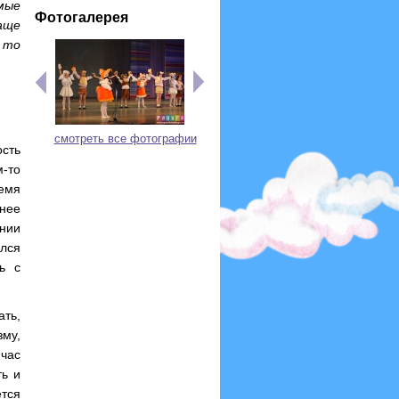
мые
Фотогалерея
аще
 то
смотреть все фотографии
ость
м-то
ремя
днее
нии
ался
ь с
ать,
му,
йчас
ть и
ется