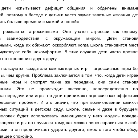
 дети испытывают дефицит общения и обделены вниман
й, поэтому в беседе с детьми часто звучат заветные желания де
ить больше времени с мамой и папой».
 рождаются агрессивными. Они учатся агрессии как одному
ов взаимодействия с окружающим миром. Дети становя
ными, когда их обижают, оскорбляют, когда школа становится мес
 чувствуют себя некомфортно. В этих случаях дети часто прояв
 по отношению друг к другу.
 пользуются создатели компьютерных игр – агрессивные игры б
ы, чем другие. Проблема заключается в том, что, когда дети игра
вные игры и смотрят такие же передачи, они сами становя
вными. Это не происходит внезапно, непосредственно по
ра передачи или игры, но дети принимают агрессию как эффекти
решения проблем. И это значит, что при возникновении каких-
ных ситуаций в детском саду, школе, семье и даже в будущем
человек будет использовать имеющуюся у него модель поведен
роцессе игры он научился тому, как можно легко справиться с лю
ми, и он предпочитает ударить другого, вместо того чтобы обсу
дящее спокойно.