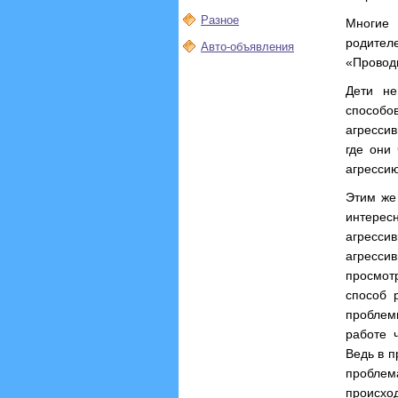
Разное
Многие
родителе
Авто-объявления
«Провод
Дети не
способ
агрессив
где они
агрессию
Этим же
интересн
агресси
агресси
просмот
способ 
проблем
работе 
Ведь в п
проблема
происхо