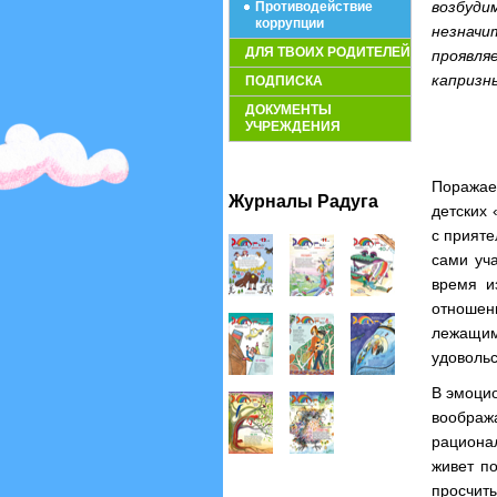
возбуд
Противодействие
коррупции
незначи
ДЛЯ ТВОИХ РОДИТЕЛЕЙ
проявля
капризн
ПОДПИСКА
ДОКУМЕНТЫ
УЧРЕЖДЕНИЯ
Поражае
Журналы Радуга
детских 
с прияте
сами уча
время и
отношен
лежащим
удовольс
В эмоцио
воображ
рационал
живет по
просчиты