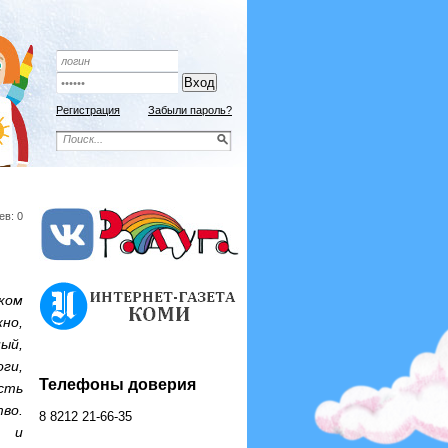
Регистрация
Забыли пароль?
ев: 0
ком
но,
ый,
ги,
Телефоны доверия
сть
во.
8 8212 21-66-35
ь и