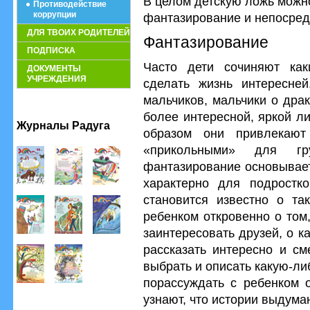
В целом детскую ложь можно
Противодействие
коррупции
фантазирование и непосред
ДЛЯ ТВОИХ РОДИТЕЛЕЙ
Фантазирование
ПОДПИСКА
Часто дети сочиняют как
ДОКУМЕНТЫ
УЧРЕЖДЕНИЯ
сделать жизнь интересней
мальчиков, мальчики о драк
более интересной, яркой л
Журналы Радуга
образом они привлекают
«прикольными» для гр
фантазирование основывает
характерно для подростко
становится известно о та
ребенком откровенно о том
заинтересовать друзей, о 
рассказать интересно и с
выбрать и описать какую-ли
порассуждать с ребенком о
узнают, что истории выдуман