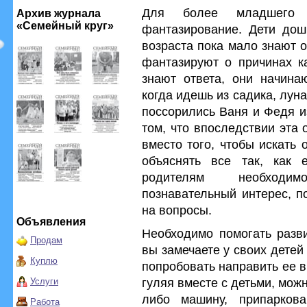
Для более младшего в
Архив журнала
«Семейный круг»
фантазирование. Дети дош
возраста пока мало знают о
фантазируют о причинах ка
знают ответа, они начинаю
когда идешь из садика, лун
поссорились Ваня и Федя из
том, что впоследствии эта 
вместо того, чтобы искать 
объяснять все так, как е
родителям необходим
познавательный интерес, п
на вопросы.
Объявления
Необходимо помогать разв
Продам
вы замечаете у своих детей
Куплю
попробовать направить ее в
гуляя вместе с детьми, мож
Услуги
либо машину, припарков
Работа