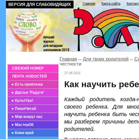
Главная
Карта сайта
Контак
ВЕРСИЯ ДЛЯ СЛАБОВИДЯЩИХ
Главная
Для твоих родителей
С
честности
СВЕЖИЙ НОМЕР
27.08.2011
ЛЕНТА НОВОСТЕЙ
Как научить реб
Есть проблема
Друзья 'Радуги'
Каждый родитель когда-
КультУра!
своего ребенка. Для мно
ПишиЧитай
научить ребенка быть чес
Мир вокруг нас
мы разберем причины дет
МастерОК
родителей.
Коми край