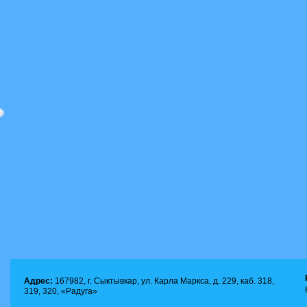
Адрес:
167982, г. Сыктывкар, ул. Карла Маркса, д. 229, каб. 318,
319, 320, «Радуга»