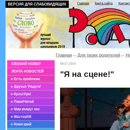
Главная
Карта сайта
Контак
ВЕРСИЯ ДЛЯ СЛАБОВИДЯЩИХ
Главная
Для твоих родителей
Н
СВЕЖИЙ НОМЕР
08.07.2014
ЛЕНТА НОВОСТЕЙ
"Я на сцене!"
Есть проблема
Друзья 'Радуги'
КультУра!
ПишиЧитай
Мир вокруг нас
МастерОК
Коми край