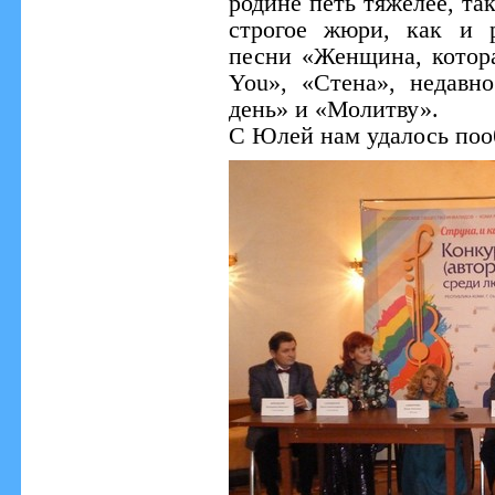
родине петь тяжелее, та
строгое жюри, как и 
песни «Женщина, котора
You», «Стена», недав
день» и «Молитву».
С Юлей нам удалось поо