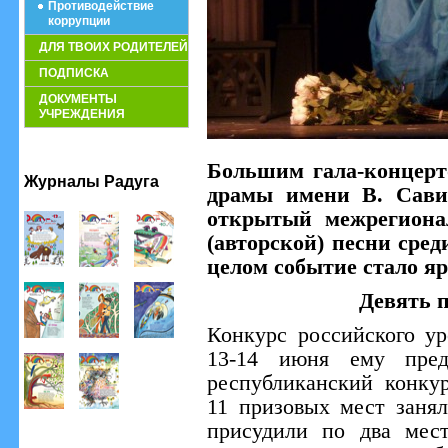
Противодействие
коррупции
ДЛЯ ТВОИХ РОДИТЕЛЕЙ
ПОДПИСКА
ДОКУМЕНТЫ
УЧРЕЖДЕНИЯ
Большим гала-концерт
Журналы Радуга
драмы имени В. Сави
открытый межрегиона
(авторской) песни сре
целом событие стало 
Девять 
Конкурс российского ур
13-14 июня ему предш
республиканский конку
11 призовых мест занял
присудили по два мес