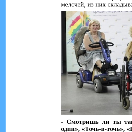
мелочей, из них складыв
- Смотришь ли ты так
один», «Точь-в-точь», «