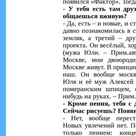
появился «Фактор». Тогд
- У тебя есть там др
общаешься вживую?
- Да, есть – и новые, и с
давно познакомилась в с
земляк, а третий – др
проекта. Он весёлый, х
(мужа Юли. – Прим.авт
Москве, мои двоюродн
Москве живут. В принци
наш. Он вообще москв
Юля и её муж Алексей 
померанским шпицем, 
нибудь на руках. – Прим.а
- Кроме пения, тебя с 
Сейчас рисуешь? Появи
- Нет, вообще переста
Новых увлечений нет. П
только пением: конц