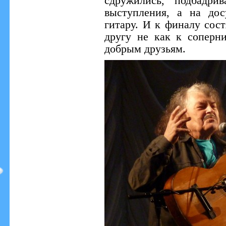
сдружились, подбадри
выступления, а на до
гитару. И к финалу сост
другу не как к соперн
добрым друзьям.