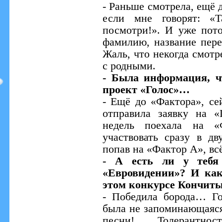
- Раньше смотрела, ещё 
если мне говорят: «Т
посмотри!». И уже пот
фамилию, название пере
Жаль, что некогда смотр
с родными.
- Была информация, ч
проект «Голос»…
- Ещё до «Фактора», се
отправила заявку на «
недель поехала на «Ф
участвовать сразу в дв
попав на «Фактор А», всё
- А есть ли у тебя 
«Евровидении»? И как
этом конкурсе Кончит
- Победила борода… Г
была не запоминающаяся.
песни! Толерантно