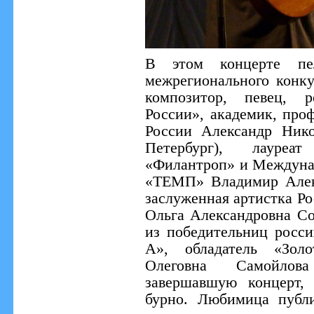
В этом концерте пе
межрегионального конку
композитор, певец, р
России», академик, про
России Александр Нико
Петербург), лауреа
«Филантроп» и Междунар
«ТЕМП» Владимир Алекс
заслуженная артистка Ро
Ольга Александровна Со
из победительниц росси
А», обладатель «Зо
Олеговна Самойлов
завершавшую концерт, 
бурно. Любимица публ