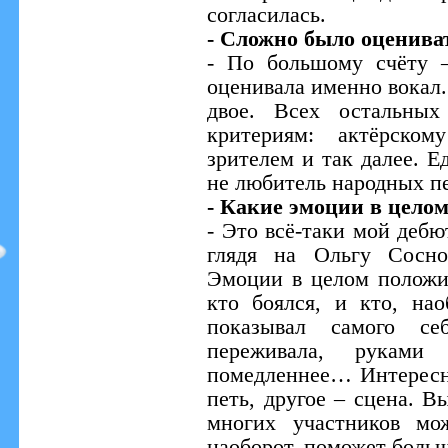
согласилась.
- Сложно было оценива
- По большому счёту 
оценивала именно вокал
двое. Всех остальны
критериям: актёрском
зрителем и так далее. Е
не любитель народных пе
- Какие эмоции в целом
- Это всё-таки мой дебю
глядя на Ольгу Сосно
Эмоции в целом положит
кто боялся, и кто, нао
показывал самого с
переживала, руками 
помедленнее… Интересно
петь, другое – сцена. В
многих участников мо
наоборот, поможет больш