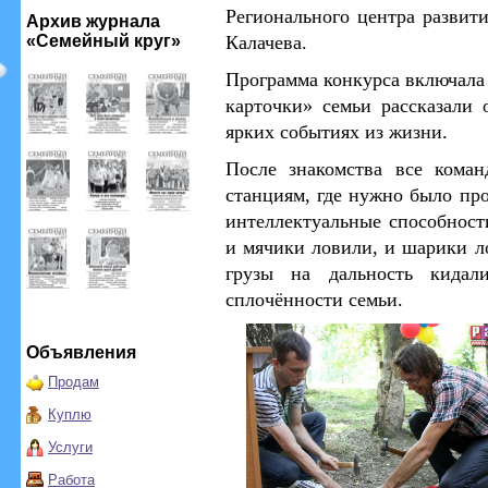
Регионального центра развит
Архив журнала
«Семейный круг»
Калачева.
Программа конкурса включала 
карточки» семьи рассказали 
ярких событиях из жизни.
После знакомства все кома
станциям, где нужно было про
интеллектуальные способности
и мячики ловили, и шарики ло
грузы на дальность кида
сплочённости семьи.
Объявления
Продам
Куплю
Услуги
Работа