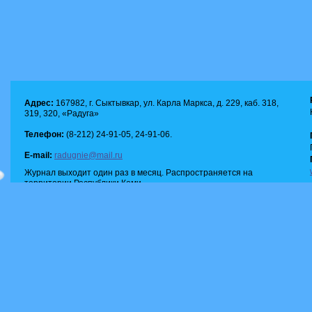
Адрес:
167982, г. Сыктывкар, ул. Карла Маркса, д. 229, каб. 318,
319, 320, «Радуга»
Телефон:
(8-212) 24-91-05, 24-91-06.
E-mail:
radugnie@mail.ru
Журнал выходит один раз в месяц. Распространяется на
территории Республики Коми.