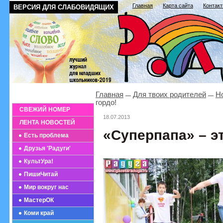
Главная
Карта сайта
Контак
ВЕРСИЯ ДЛЯ СЛАБОВИДЯЩИХ
Главная
Для твоих родителей
Н
гордо!
СВЕЖИЙ НОМЕР
18.07.2013
ЛЕНТА НОВОСТЕЙ
«Суперпапа» – эт
Есть проблема
Друзья 'Радуги'
КультУра!
ПишиЧитай
Мир вокруг нас
МастерОК
Коми край