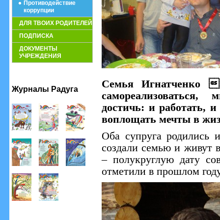
Противодействие
коррупции
ДЛЯ ТВОИХ РОДИТЕЛЕЙ
ПОДПИСКА
ДОКУМЕНТЫ
УЧРЕЖДЕНИЯ
Семья Игнатченко 
Журналы Радуга
самореализоваться, 
достичь: и работать, и
воплощать мечты в жиз
Оба супруга родились 
создали семью и живут в
– полукруглую дату с
отметили в прошлом году