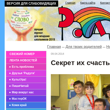
Главная
Карта сайта
Контак
ВЕРСИЯ ДЛЯ СЛАБОВИДЯЩИХ
Главная
Для твоих родителей
Н
СВЕЖИЙ НОМЕР
09.04.2014
ЛЕНТА НОВОСТЕЙ
Секрет их счаст
Есть проблема
Друзья 'Радуги'
КультУра!
ПишиЧитай
Мир вокруг нас
МастерОК
Коми край