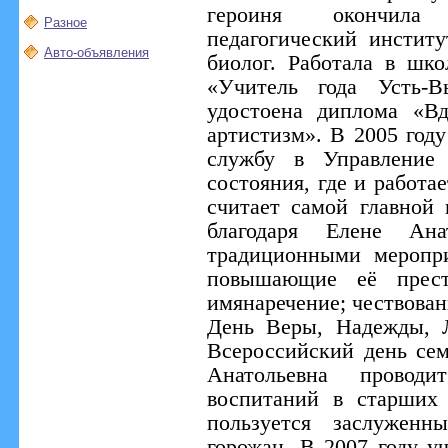
героиня окончила
Разное
педагогический институ
Авто-объявления
биолог. Работала в ш
«Учитель года Усть-В
удостоена диплома «Вд
артистизм». В 2005 год
службу в Управление 
состояния, где и работа
считает самой главной
благодаря Елене Ана
традиционными меропр
повышающие её прест
имянаречение; чествова
День Веры, Надежды, 
Всероссийский день сем
Анатольевна провод
воспитаний в старших
пользуется заслужен
горожан. В 2007 году у