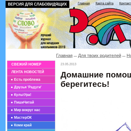
Главная
Карта сайта
Контак
ВЕРСИЯ ДЛЯ СЛАБОВИДЯЩИХ
Главная
Для твоих родителей
Н
СВЕЖИЙ НОМЕР
23.05.2013
ЛЕНТА НОВОСТЕЙ
Домашние помощ
Есть проблема
берегитесь!
Друзья 'Радуги'
КультУра!
ПишиЧитай
Мир вокруг нас
МастерОК
Коми край