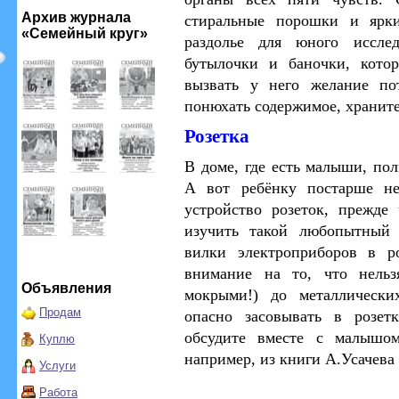
Архив журнала
стиральные порошки и ярк
«Семейный круг»
раздолье для юного исслед
бутылочки и баночки, кото
вызвать у него желание по
понюхать содержимое, храните
Розетка
В доме, где есть малыши, по
А вот ребёнку постарше не
устройство розеток, прежде
изучить такой любопытный 
вилки электроприборов в р
внимание на то, что нельз
Объявления
мокрыми!) до металлически
Продам
опасно засовывать в розет
обсудите вместе с малышо
Куплю
например, из книги А.Усачева
Услуги
Работа