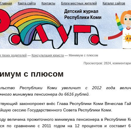
Главная
Карта сайта
Контакты
Блоги местных жителей
Каталог сайтов
я твоих родителей
Консультация юриста
Минимум с плюсом
Просмотров: 2824, комментари
имум с плюсом
ельство Республики Коми увеличит с 2012 года велич
чного минимума пенсионера до 6616 рублей.
ствующий законопроект внёс Глава Республики Коми Вячеслав Га
айшую сессию Государственного Совета Республики Коми.
году величина прожиточного минимума пенсионера в Республике 
тся по сравнению с 2011 годом на 12 процентов и составит 6