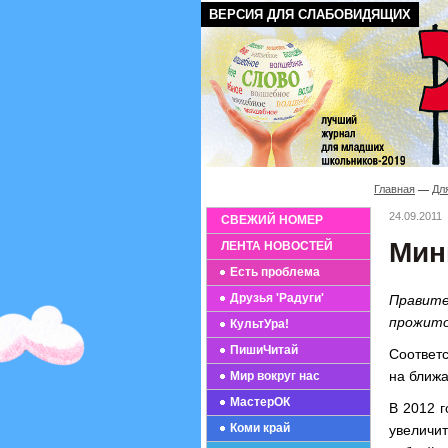
ВЕРСИЯ ДЛЯ СЛАБОВИДЯЩИХ
Главная
Дл
24.09.2011
СВЕЖИЙ НОМЕР
Мин
ЛЕНТА НОВОСТЕЙ
Есть проблема
Друзья 'Радуги'
Правит
прожито
КультУра!
ПишиЧитай
Соответ
на ближ
Мир вокруг нас
МастерОК
В 2012 
Коми край
увеличи