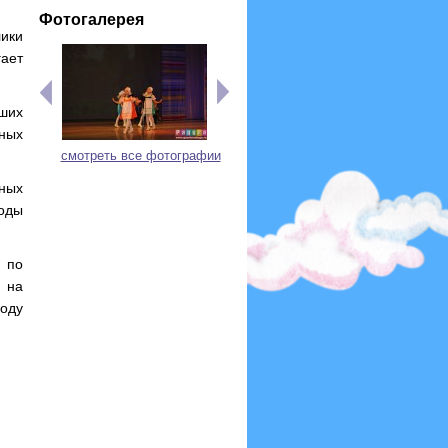
Фотогалерея
лики
гает
ших
ных
смотреть все фотографии
ьных
ходы
 по
 на
году