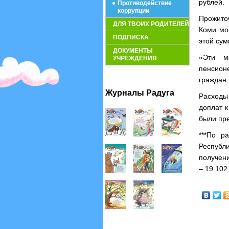
рублей.
Противодействие
коррупции
Прожито
ДЛЯ ТВОИХ РОДИТЕЛЕЙ
Коми мо
ПОДПИСКА
этой сум
ДОКУМЕНТЫ
«Эти м
УЧРЕЖДЕНИЯ
пенсион
граждан 
Журналы Радуга
Расходы
доплат к
были пре
***По р
Республ
получени
– 19 102