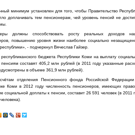
чный минимум установлен для того, чтобы Правительство Респуб
гло доплачивать тем пенсионерам, чей уровень пенсий не дости
мы.
еры должны способствовать росту реальных доходов на
еров, повышению уровня жизни наиболее социально незащищен
республики», - подчеркнул Вячеслав Гайзер.
 республиканского бюджета Республики Коми на выплату социал
 пенсиям составят 405,2 млн рублей (в 2011 году указанные рас
дусмотрены в объеме 361,9 млн рублей).
асчётам отделения Пенсионного фонда Российской Федерации
ике Коми в 2012 году численность пенсионеров, имеющих право
е социальной доплаты к пенсии, составит 26 591 человек (в 2011 
 человека).