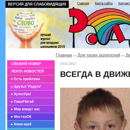
Главная
Карта сайта
Контак
ВЕРСИЯ ДЛЯ СЛАБОВИДЯЩИХ
Главная
Для твоих родителей
Де
СВЕЖИЙ НОМЕР
14.01.2012
ЛЕНТА НОВОСТЕЙ
ВСЕГДА В ДВИЖ
Есть проблема
Друзья 'Радуги'
КультУра!
ПишиЧитай
Мир вокруг нас
МастерОК
Коми край