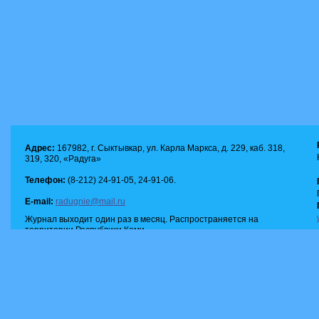
Адрес:
167982, г. Сыктывкар, ул. Карла Маркса, д. 229, каб. 318,
319, 320, «Радуга»
Телефон:
(8-212) 24-91-05, 24-91-06.
E-mail:
radugnie@mail.ru
Журнал выходит один раз в месяц. Распространяется на
территории Республики Коми.