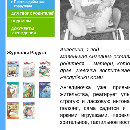
Противодействие
коррупции
ДЛЯ ТВОИХ РОДИТЕЛЕЙ
ПОДПИСКА
ДОКУМЕНТЫ
УЧРЕЖДЕНИЯ
Ангелина, 1 год
Журналы Радуга
Маленькая Ангелина остала
родителя – матери, кото
прав. Девочка воспитыва
Республики Коми.
Ангелиночка уже прив
жительства, реагирует ул
строгую и ласковую интона
ползает, сама садится и 
яркими игрушками, перекл
зрительное, тактильное восп