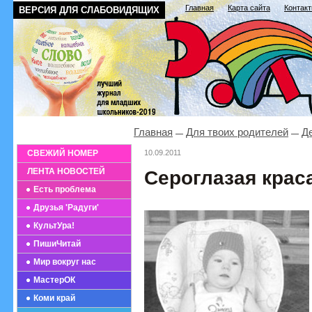
Главная
Карта сайта
Контак
ВЕРСИЯ ДЛЯ СЛАБОВИДЯЩИХ
Главная
Для твоих родителей
Де
СВЕЖИЙ НОМЕР
10.09.2011
ЛЕНТА НОВОСТЕЙ
Сероглазая крас
Есть проблема
Друзья 'Радуги'
КультУра!
ПишиЧитай
Мир вокруг нас
МастерОК
Коми край