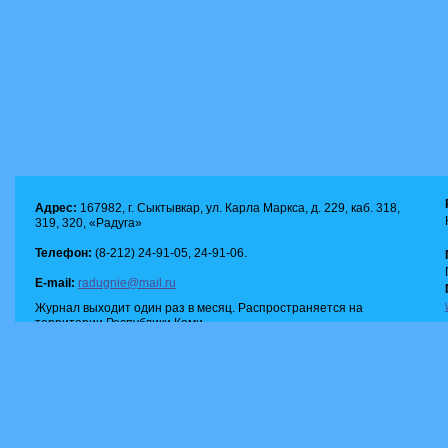
Адрес:
167982, г. Сыктывкар, ул. Карла Маркса, д. 229, каб. 318,
319, 320, «Радуга»
Телефон:
(8-212) 24-91-05, 24-91-06.
E-mail:
radugnie@mail.ru
Журнал выходит один раз в месяц. Распространяется на
территории Республики Коми.