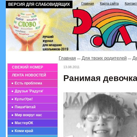
Главная
Карта сайта
Контак
ВЕРСИЯ ДЛЯ СЛАБОВИДЯЩИХ
Главная
Для твоих родителей
Де
СВЕЖИЙ НОМЕР
13.08.2011
ЛЕНТА НОВОСТЕЙ
Ранимая девочк
Есть проблема
Друзья 'Радуги'
КультУра!
ПишиЧитай
Мир вокруг нас
МастерОК
Коми край