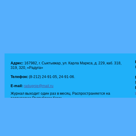
Адрес:
167982, г. Сыктывкар, ул. Карла Маркса, д. 229, каб. 318,
319, 320, «Радуга»
Телефон:
(8-212) 24-91-05, 24-91-06.
E-mail:
radugnie@mail.ru
Журнал выходит один раз в месяц. Распространяется на
территории Республики Коми.