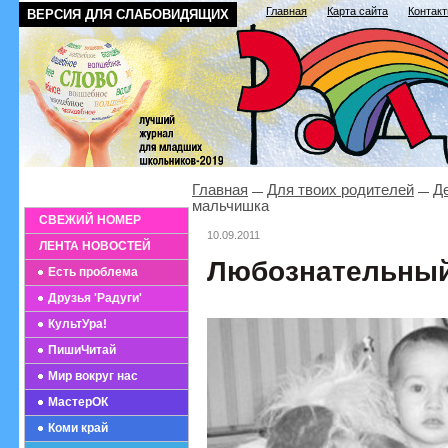
Главная
Карта сайта
Контак
ВЕРСИЯ ДЛЯ СЛАБОВИДЯЩИХ
Главная
Для твоих родителей
Де
мальчишка
СВЕЖИЙ НОМЕР
10.09.2011
ЛЕНТА НОВОСТЕЙ
Любознательный
Есть проблема
Друзья 'Радуги'
КультУра!
ПишиЧитай
Мир вокруг нас
МастерОК
Коми край