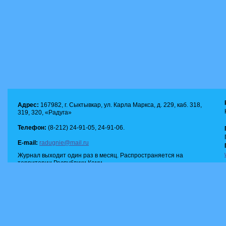
Адрес:
167982, г. Сыктывкар, ул. Карла Маркса, д. 229, каб. 318,
319, 320, «Радуга»
Телефон:
(8-212) 24-91-05, 24-91-06.
E-mail:
radugnie@mail.ru
Журнал выходит один раз в месяц. Распространяется на
территории Республики Коми.