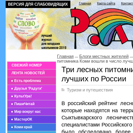
Главная
Карта сайта
Контак
ВЕРСИЯ ДЛЯ СЛАБОВИДЯЩИХ
Главная
Блоги местных жителей
питомника Коми вошли в число лучш
СВЕЖИЙ НОМЕР
Три лесных питомн
ЛЕНТА НОВОСТЕЙ
лучших по России
Есть проблема
Друзья 'Радуги'
Туризм и путешествия
КультУра!
В российский рейтинг лесн
ПишиЧитай
которые находятся на терр
Мир вокруг нас
Сыктывкарского лесничес
МастерОК
специалистами Российского
Коми край
было обследовано более