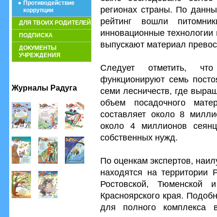
Противодействие
регионах страны. По данны
коррупции
рейтинг вошли питомни
ДЛЯ ТВОИХ РОДИТЕЛЕЙ
инновационные технологии 
ПОДПИСКА
выпускают материал превос
ДОКУМЕНТЫ
УЧРЕЖДЕНИЯ
Следует отметить, чт
функционируют семь посто
Журналы Радуга
семи лесничеств, где выра
объем посадочного мате
составляет около 8 милли
около 4 миллионов сеян
собственных нужд.
По оценкам экспертов, наи
находятся на территории Р
Ростовской, Тюменской 
Красноярского края. Подоб
для полного комплекса 