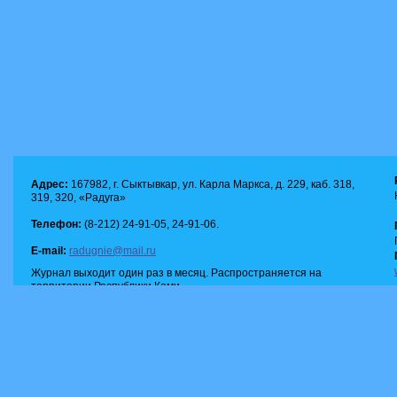
Адрес:
167982, г. Сыктывкар, ул. Карла Маркса, д. 229, каб. 318,
319, 320, «Радуга»
Телефон:
(8-212) 24-91-05, 24-91-06.
E-mail:
radugnie@mail.ru
Журнал выходит один раз в месяц. Распространяется на
территории Республики Коми.