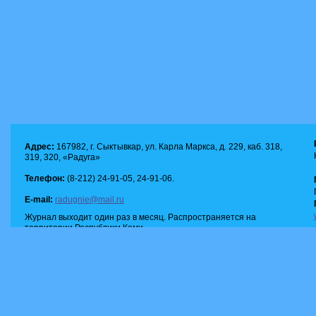
Адрес:
167982, г. Сыктывкар, ул. Карла Маркса, д. 229, каб. 318,
319, 320, «Радуга»
Телефон:
(8-212) 24-91-05, 24-91-06.
E-mail:
radugnie@mail.ru
Журнал выходит один раз в месяц. Распространяется на
территории Республики Коми.