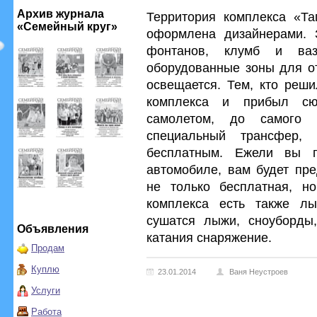
Архив журнала
Территория комплекса «Та
«Семейный круг»
оформлена дизайнерами. 
фонтанов, клумб и ваз
оборудованные зоны для о
освещается. Тем, кто реши
комплекса и прибыл с
самолетом, до самого 
специальный трансфер, 
бесплатным. Ежели вы 
автомобиле, вам будет пре
не только бесплатная, н
комплекса есть также лы
сушатся лыжи, сноуборды
Объявления
катания снаряжение.
Продам
Куплю
23.01.2014
Ваня Неустроев
Услуги
Работа