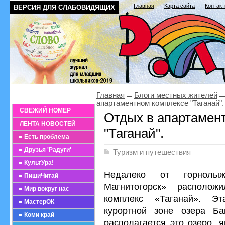
Главная
Карта сайта
Контак
ВЕРСИЯ ДЛЯ СЛАБОВИДЯЩИХ
Главная
Блоги местных жителей
апартаментном комплексе "Таганай".
СВЕЖИЙ НОМЕР
Отдых в апартамен
ЛЕНТА НОВОСТЕЙ
"Таганай".
Есть проблема
Друзья 'Радуги'
Туризм и путешествия
КультУра!
Недалеко от горнолыж
ПишиЧитай
Магнитогорск» располож
Мир вокруг нас
комплекс «Таганай». Э
МастерОК
курортной зоне озера Ба
Коми край
располагается это озеро, 