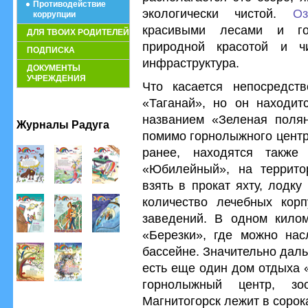
Противодействие
экологически чистой.
О
коррупции
красивыми лесами и г
ДЛЯ ТВОИХ РОДИТЕЛЕЙ
природной красотой и ч
ПОДПИСКА
инфраструктура.
ДОКУМЕНТЫ
УЧРЕЖДЕНИЯ
Что касается непосредств
«Таганай», но он находит
названием «Зеленая полян
Журналы Радуга
помимо горнолыжного центр
ранее, находятся также
«Юбилейный», на террито
взять в прокат яхту, лодк
количество лечебных корп
заведений. В одном кило
«Березки», где можно нас
бассейне. Значительно даль
есть еще один дом отдыха 
горнолыжный центр, з
Магнитогорск лежит в сорок