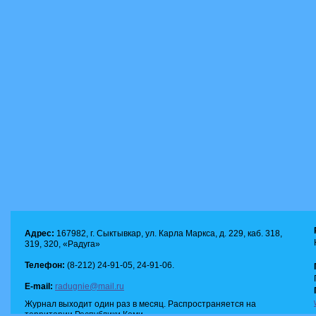
Адрес:
167982, г. Сыктывкар, ул. Карла Маркса, д. 229, каб. 318,
319, 320, «Радуга»
Телефон:
(8-212) 24-91-05, 24-91-06.
E-mail:
radugnie@mail.ru
Журнал выходит один раз в месяц. Распространяется на
территории Республики Коми.