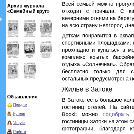
Всей семьей можно прогуля
Архив журнала
отходит с причала. С к
«Семейный круг»
вечерними огнями на берегу
на всю страну Белгород-Дне
Деткам понравится в аквап
спортивными площадками, в
прохладно и купаться в мо
комплекс крытых бассейн
отдыха «Солнечная». Обрат
бесплатно только для 
остальных предусмотрена н
Жилье в Затоке
Объявления
В Затоке есть большое кол
Продам
гостиниц отелей. На сайт
Bookit можно
подобрать 
Куплю
гостиницы Затоки на этом 
Услуги
фотографии, благодаря 
Работа