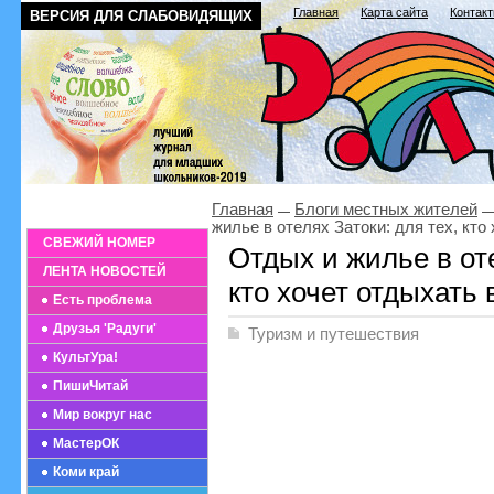
Главная
Карта сайта
Контак
ВЕРСИЯ ДЛЯ СЛАБОВИДЯЩИХ
Главная
Блоги местных жителей
жилье в отелях Затоки: для тех, кто
СВЕЖИЙ НОМЕР
Отдых и жилье в оте
ЛЕНТА НОВОСТЕЙ
кто хочет отдыхать 
Есть проблема
Друзья 'Радуги'
Туризм и путешествия
КультУра!
ПишиЧитай
Мир вокруг нас
МастерОК
Коми край