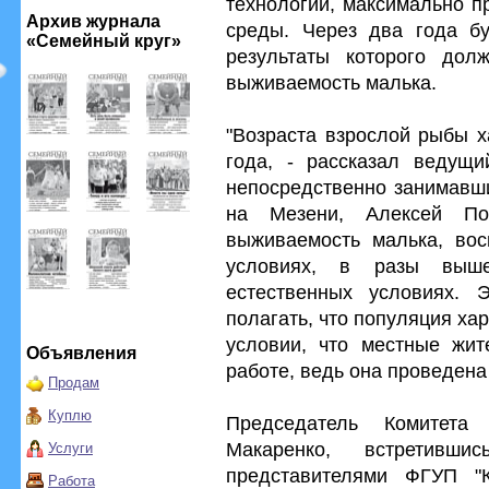
технологии, максимально п
Архив журнала
среды. Через два года бу
«Семейный круг»
результаты которого долж
выживаемость малька.
"Возраста взрослой рыбы х
года, - рассказал ведущи
непосредственно занимавш
на Мезени, Алексей По
выживаемость малька, вос
условиях, в разы выш
естественных условиях. 
полагать, что популяция ха
условии, что местные жит
Объявления
работе, ведь она проведена 
Продам
Куплю
Председатель Комитет
Макаренко, встретивш
Услуги
представителями ФГУП "К
Работа