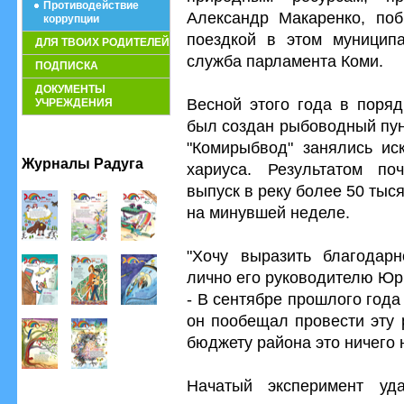
Противодействие
Александр Макаренко, по
коррупции
поездкой в этом муниципа
ДЛЯ ТВОИХ РОДИТЕЛЕЙ
служба парламента Коми.
ПОДПИСКА
ДОКУМЕНТЫ
Весной этого года в поряд
УЧРЕЖДЕНИЯ
был создан рыбоводный пун
"Комирыбвод" занялись ис
Журналы Радуга
хариуса. Результатом по
выпуск в реку более 50 тыс
на минувшей неделе.
"Хочу выразить благодарн
лично его руководителю Юри
- В сентябре прошлого год
он пообещал провести эту 
бюджету района это ничего н
Начатый эксперимент у