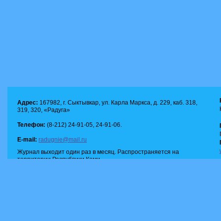
Адрес:
167982, г. Сыктывкар, ул. Карла Маркса, д. 229, каб. 318,
319, 320, «Радуга»
Телефон:
(8-212) 24-91-05, 24-91-06.
E-mail:
radugnie@mail.ru
Журнал выходит один раз в месяц. Распространяется на
территории Республики Коми.