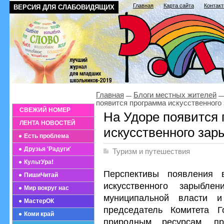
Главная
Карта сайта
Контак
ВЕРСИЯ ДЛЯ СЛАБОВИДЯЩИХ
Главная
Блоги местных жителей
появится программа искусственного
СВЕЖИЙ НОМЕР
На Удоре появится
ЛЕНТА НОВОСТЕЙ
искусственного зар
Есть проблема
Друзья 'Радуги'
Туризм и путешествия
КультУра!
Перспективы появления 
ПишиЧитай
искусственного зарыбл
Мир вокруг нас
муниципальной власти и
МастерОК
председатель Комитета Г
Коми край
природным ресурсам, пр