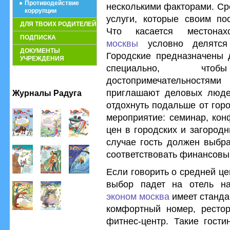
Противодействие
несколькими факторами. Ср
коррупции
услуги, которые своим пос
ДЛЯ ТВОИХ РОДИТЕЛЕЙ
Что касается местон
ПОДПИСКА
москвы
условно делятся 
ДОКУМЕНТЫ
Городские предназначены д
УЧРЕЖДЕНИЯ
специально, что
достопримечательностям
приглашают деловых люде
Журналы Радуга
отдохнуть подальше от гор
мероприятие: семинар, кон
цен в городских и загород
случае гость должен выбра
соответствовать финансовы
Если говорить о средней це
выбор падет на отель н
эконом москва
имеет станда
комфортный номер, рестор
фитнес-центр. Такие гост