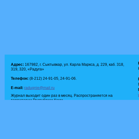
Адрес:
167982, г. Сыктывкар, ул. Карла Маркса, д. 229, каб. 318,
319, 320, «Радуга»
Телефон:
(8-212) 24-91-05, 24-91-06.
E-mail:
radugnie@mail.ru
Журнал выходит один раз в месяц. Распространяется на
территории Республики Коми.