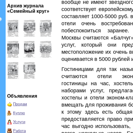
вообще не имеют звездного
Архив журнала
соответствует европейском
«Семейный круг»
составляет 1000-5000 руб. в
отели очень востребова
побеспокоиться заранее
Москвы считаются «Балчуг»
услуг, который они пре
местоположение их очень в
оценивается в 5000 рублей 
Гостиницами для так назы
считаются отели эко
гостиницы на час, хостел
наборами услуг, предлаг
Объявления
хостелы и отели эконом-кл
вмещать для проживания бо
Продам
к этому здесь есть общая
Куплю
предоставляется право при
Услуги
час выгодно использовать,
Работа