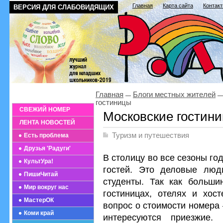
Главная
Карта сайта
Контак
ВЕРСИЯ ДЛЯ СЛАБОВИДЯЩИХ
Главная
Блоги местных жителей
гостиницы
СВЕЖИЙ НОМЕР
Московские гостин
ЛЕНТА НОВОСТЕЙ
Туризм и путешествия
Есть проблема
Друзья 'Радуги'
В столицу во все сезоны г
КультУра!
гостей. Это деловые люди
ПишиЧитай
студенты. Так как больши
Мир вокруг нас
гостиницах, отелях и хос
МастерОК
вопрос о стоимости номера
Коми край
интересуются приезжие.