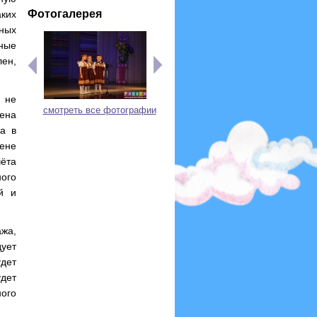
Фотогалерея
аких
ных
ные
лен,
 не
смотреть все фотографии
ена
а в
ене
чёта
ного
й и
жа,
ует
дет
дет
ого