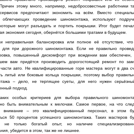
 Причин этому много, например, недобросовестные работники т
сервисов предпочитают экономить на всём. Вместо специаль
, облегчающих проведение шиномонтажа, используют подруч
 которые могут разъедать и портить покрышки. Итог будет печа
ая экономия сегодня, обернётся большими тратами в будущем.
и неправильная балансировка или полное её отсутствие, что
ь для при дорожного шиномонтажа. Если не правильно провед
ровка, повышенный дискомфорт при вождении вам обеспечен, 
шем вам придётся производить дорогостоящий ремонт по зам
 части авто. Не квалифицированные горе мастера могут в два с
ть литьё или боковые кольца покрышки, поэтому выбор правиль
тажа – дело, не терпящее суеты, для него нужен серьёзны
енный подход.
аких особых критериев для выбора правильного шиномонта
чно быть внимательным к мелочам. Самое первое, на что след
ь внимание – это квалифицированный персонал, в этом бу
ться 50 процентов успешного шиномонтажа. Таких мастеров бу
ь не только богатый опыт, но наличие специализированн
ния, убедится в этом, так же не лишнее.