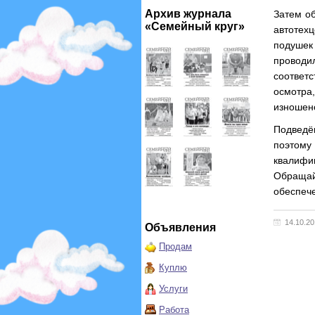
Архив журнала
Затем о
«Семейный круг»
автотех
подушек
провод
соответ
осмотра,
изношено
Подведё
поэтому 
квалифи
Обращай
обеспече
14.10.2
Объявления
Продам
Куплю
Услуги
Работа