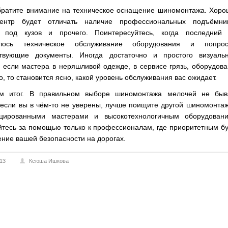
братите внимание на техническое оснащение шиномонтажа. Хоро
центр будет отличать наличие профессиональных подъёмник
 под кузов и прочего. Поинтересуйтесь, когда последний 
илось техническое обслуживание оборудования и попрос
ствующие документы. Иногда достаточно и простого визуальн
 если мастера в неряшливой одежде, в сервисе грязь, оборудов
, то становится ясно, какой уровень обслуживания вас ожидает.
м итог. В правильном выборе шиномонтажа мелочей не быва
если вы в чём-то не уверены, лучше поищите другой шиномонтаж
цированными мастерами и высокотехнологичным оборудовани
тесь за помощью только к профессионалам, где приоритетным б
ние вашей безопасности на дорогах.
013
Ксюша Ишкова