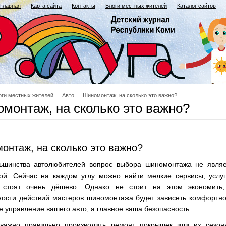
Главная
Карта сайта
Контакты
Блоги местных жителей
Каталог сайтов
оги местных жителей
Авто
Шиномонтаж, на сколько это важно?
монтаж, на сколько это важно?
онтаж, на сколько это важно?
ьшинства автолюбителей вопрос выбора шиномонтажа не являе
ой. Сейчас на каждом углу можно найти мелкие сервисы, услуг
 стоят очень дёшево. Однако не стоит на этом экономить,
ности действий мастеров шиномонтажа будет зависеть комфортн
 управление вашего авто, а главное ваша безопасность.
важно правильно производить ремонт покрышек или их сезон