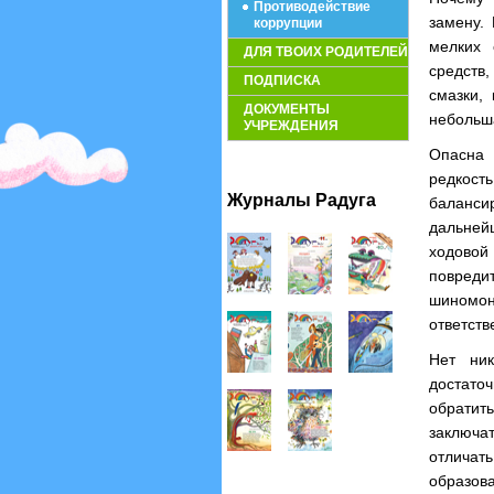
Противодействие
замену.
коррупции
мелких 
ДЛЯ ТВОИХ РОДИТЕЛЕЙ
средств
ПОДПИСКА
смазки,
ДОКУМЕНТЫ
небольш
УЧРЕЖДЕНИЯ
Опасна 
редкост
Журналы Радуга
баланси
дальней
ходовой
повреди
шиномон
ответств
Нет ник
достато
обратит
заключа
отличат
образова