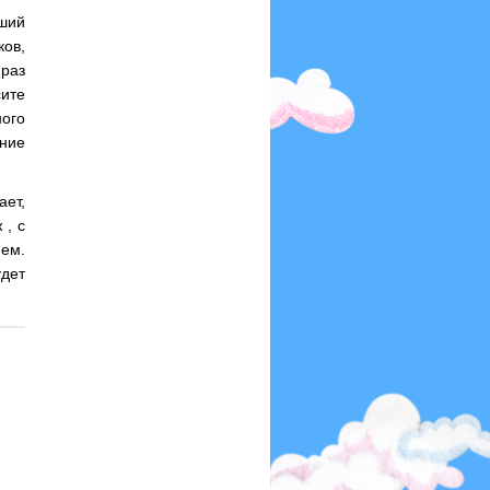
ший
ов,
раз
ите
ого
ание
ет,
 , с
ем.
удет