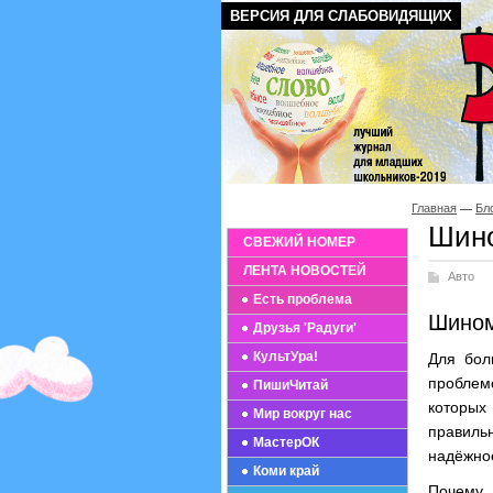
ВЕРСИЯ ДЛЯ СЛАБОВИДЯЩИХ
Главная
Бл
Шино
СВЕЖИЙ НОМЕР
ЛЕНТА НОВОСТЕЙ
Авто
Есть проблема
Шином
Друзья 'Радуги'
КультУра!
Для бол
проблем
ПишиЧитай
которых
Мир вокруг нас
правиль
МастерОК
надёжное
Коми край
Почему 