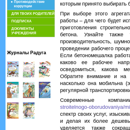
Противодействие
которым принято выбирать 
коррупции
При выборе этого агрегат
ДЛЯ ТВОИХ РОДИТЕЛЕЙ
работы – для чего будет и
ПОДПИСКА
приготовления строительн
ДОКУМЕНТЫ
УЧРЕЖДЕНИЯ
бетона. Узнайте также 
производительность, шумно
проведении рабочего проце
Журналы Радуга
Если бетономешалка работа
каково ее рабочее напр
осведомиться, какова ме
Обратите внимание и на 
насколько она мобильна (
регулярной транспортировки
Современные комп
stroitelnogo-oborudovaniya/m
спектр своих услуг, изыски
и делая их более дешев
уделяется также сокра