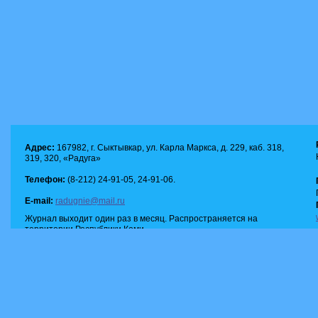
Адрес:
167982, г. Сыктывкар, ул. Карла Маркса, д. 229, каб. 318,
319, 320, «Радуга»
Телефон:
(8-212) 24-91-05, 24-91-06.
E-mail:
radugnie@mail.ru
Журнал выходит один раз в месяц. Распространяется на
территории Республики Коми.