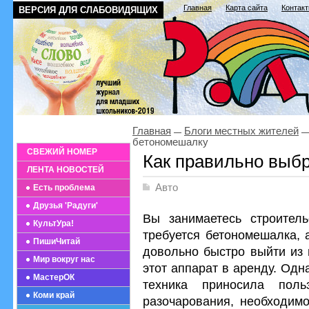
Главная
Карта сайта
Контак
ВЕРСИЯ ДЛЯ СЛАБОВИДЯЩИХ
Главная
Блоги местных жителей
бетономешалку
СВЕЖИЙ НОМЕР
Как правильно выб
ЛЕНТА НОВОСТЕЙ
Авто
Есть проблема
Друзья 'Радуги'
Вы занимаетесь строител
КультУра!
требуется бетономешалка, 
ПишиЧитай
довольно быстро выйти из 
Мир вокруг нас
этот аппарат в аренду. Одн
МастерОК
техника приносила пол
Коми край
разочарования, необходимо