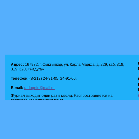
Адрес:
167982, г. Сыктывкар, ул. Карла Маркса, д. 229, каб. 318,
319, 320, «Радуга»
Телефон:
(8-212) 24-91-05, 24-91-06.
E-mail:
radugnie@mail.ru
Журнал выходит один раз в месяц. Распространяется на
территории Республики Коми.