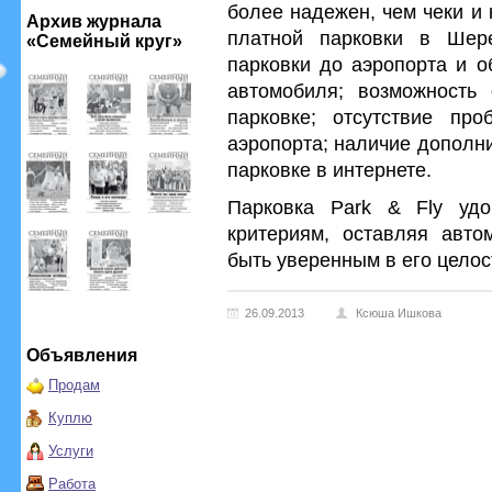
более надежен, чем чеки и 
Архив журнала
платной парковки в Шере
«Семейный круг»
парковки до аэропорта и о
автомобиля; возможность
парковке; отсутствие пр
аэропорта; наличие дополн
парковке в интернете.
Парковка Park & Fly удо
критериям, оставляя авто
быть уверенным в его целос
26.09.2013
Ксюша Ишкова
Объявления
Продам
Куплю
Услуги
Работа