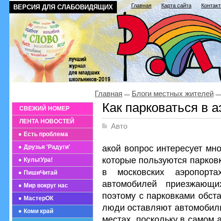
Главная
Карта сайта
Контак
ВЕРСИЯ ДЛЯ СЛАБОВИДЯЩИХ
Главная
Блоги местных жителей
Как парковаться в 
СВЕЖИЙ НОМЕР
ЛЕНТА НОВОСТЕЙ
Авто
Есть проблема
акой вопрос интересует мн
Друзья 'Радуги'
которые пользуются парков
КультУра!
в московских аэропорта
ПишиЧитай
автомобилей приезжающи
Мир вокруг нас
поэтому с парковками обст
МастерОК
люди оставляют автомобили
Коми край
местах, поскольку в самом 