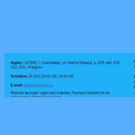
Адрес:
167982, г. Сыктывкар, ул. Карла Маркса, д. 229, каб. 318,
319, 320, «Радуга»
Телефон:
(8-212) 24-91-05, 24-91-06.
E-mail:
radugnie@mail.ru
Журнал выходит один раз в месяц. Распространяется на
территории Республики Коми.