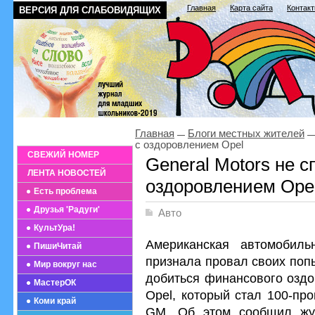
Главная
Карта сайта
Контак
ВЕРСИЯ ДЛЯ СЛАБОВИДЯЩИХ
Главная
Блоги местных жителей
с оздоровлением Opel
СВЕЖИЙ НОМЕР
General Motors не с
ЛЕНТА НОВОСТЕЙ
оздоровлением Ope
Есть проблема
Друзья 'Радуги'
Авто
КультУра!
Американская автомобиль
ПишиЧитай
признала провал своих поп
Мир вокруг нас
добиться финансового оздо
МастерОК
Opel, который стал 100-пр
Коми край
GM. Об этом сообщил жур