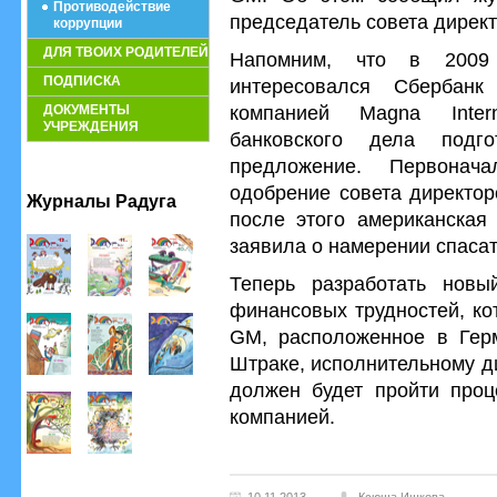
Противодействие
председатель совета дирек
коррупции
ДЛЯ ТВОИХ РОДИТЕЛЕЙ
Напомним, что в 2009
ПОДПИСКА
интересовался Сбербан
компанией Magna Intern
ДОКУМЕНТЫ
УЧРЕЖДЕНИЯ
банковского дела подго
предложение. Первонач
одобрение совета директор
Журналы Радуга
после этого американская
заявила о намерении спаса
Теперь разработать новы
финансовых трудностей, ко
GM, расположенное в Герм
Штраке, исполнительному ди
должен будет пройти проц
компанией.