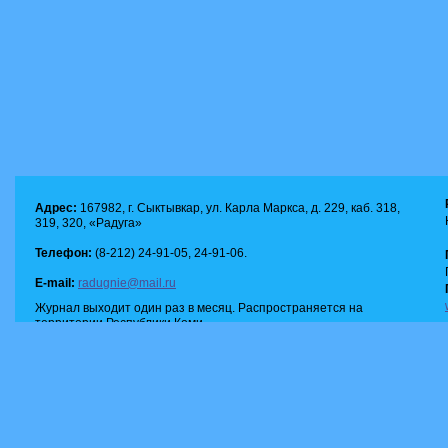
Адрес:
167982, г. Сыктывкар, ул. Карла Маркса, д. 229, каб. 318,
319, 320, «Радуга»
Телефон:
(8-212) 24-91-05, 24-91-06.
E-mail:
radugnie@mail.ru
Журнал выходит один раз в месяц. Распространяется на
территории Республики Коми.