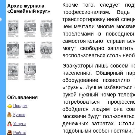
Кроме того, следует под
Архив журнала
«Семейный круг»
профессионализм. Ведь 
транспортировку иной специ
чем мечтали многие москви
проблемами в повседнев
самостоятельно справитьс
могут свободно заплатит
воспользоваться столь нео
Эвакуаторы лишь совсем не
населению. Обширный пар
оборудование позволило
«грузы». Лучше избавиться 
рукой нужный номер телеф
Объявления
потребоваться професс
Продам
обойдется людям она совс
Куплю
москвичи будут пользоватьс
денежных затратах. Столи
Услуги
подобными особенностями, т
Работа