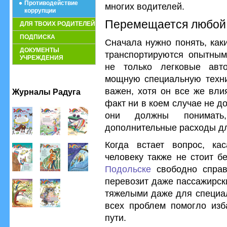
Противодействие
многих водителей.
коррупции
Перемещается любой 
ДЛЯ ТВОИХ РОДИТЕЛЕЙ
ПОДПИСКА
Сначала нужно понять, как
ДОКУМЕНТЫ
транспортируются опытным
УЧРЕЖДЕНИЯ
не только легковые авт
мощную специальную техник
важен, хотя он все же вли
Журналы Радуга
факт ни в коем случае не д
они должны понимат
дополнительные расходы дл
Когда встает вопрос, кас
человеку также не стоит б
Подольске
свободно справ
перевозит даже пассажирск
тяжелыми даже для специал
всех проблем помогло изб
пути.