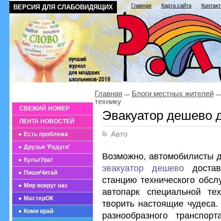
Главная
Карта сайта
Контак
ВЕРСИЯ ДЛЯ СЛАБОВИДЯЩИХ
Главная
Блоги местных жителей
технику
СВЕЖИЙ НОМЕР
Эвакуатор дешево д
ЛЕНТА НОВОСТЕЙ
Авто
Есть проблема
Друзья 'Радуги'
Возможно, автомобилисты д
КультУра!
эвакуатор дешево
достав
ПишиЧитай
станцию технического обсл
Мир вокруг нас
автопарк специальной те
МастерОК
творить настоящие чудеса.
Коми край
разнообразного транспорт