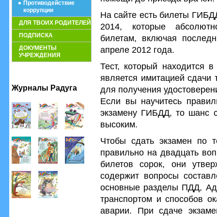
Противодействие
коррупции
На сайте есть билеты ГИБД
ДЛЯ ТВОИХ РОДИТЕЛЕЙ
2014, которые абсолютн
ПОДПИСКА
билетам, включая последн
ДОКУМЕНТЫ
апреле 2012 года.
УЧРЕЖДЕНИЯ
Тест, который находится 
является имитацией сдачи 
Журналы Радуга
для получения удостоверени
Если вы научитесь правил
экзамену ГИБДД, то шанс с
высоким.
Чтобы сдать экзамен по т
правильно на двадцать воп
билетов сорок, они утв
содержит вопросы составл
основные разделы ПДД, Ад
транспортом и способов о
аварии. При сдаче экзам