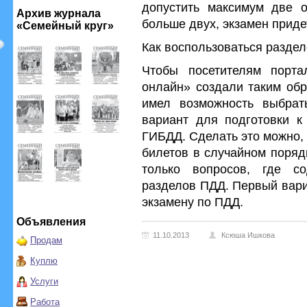
допустить максимум две о
Архив журнала
больше двух, экзамен приде
«Семейный круг»
Как воспользоваться разде
Чтобы посетителям порт
онлайн» создали таким об
имел возможность выбра
вариант для подготовки к 
ГИБДД. Сделать это можно,
билетов в случайном поряд
только вопросов, где с
разделов ПДД. Первый вари
экзамену по ПДД.
Объявления
11.10.2013
Ксюша Ишкова
Продам
Куплю
Услуги
Работа