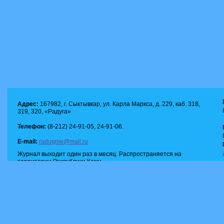
Адрес:
167982, г. Сыктывкар, ул. Карла Маркса, д. 229, каб. 318,
319, 320, «Радуга»
Телефон:
(8-212) 24-91-05, 24-91-06.
E-mail:
radugnie@mail.ru
Журнал выходит один раз в месяц. Распространяется на
территории Республики Коми.