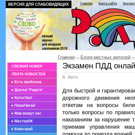
Главная
Карта сайта
Контак
ВЕРСИЯ ДЛЯ СЛАБОВИДЯЩИХ
Главная
Блоги местных жителей
Экзамен ПДД онла
СВЕЖИЙ НОМЕР
ЛЕНТА НОВОСТЕЙ
Авто
Есть проблема
Для быстрой и гарантирова
Друзья 'Радуги'
дорожного движения нео
КультУра!
ответам на вопросы биле
ПишиЧитай
только вопросы по правил
Мир вокруг нас
наказаниям за нарушение т
МастерОК
приемам управления маш
Коми край
помощи до приезда врачей.