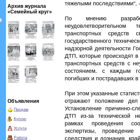
тяжелыми последствиями", -
Архив журнала
«Семейный круг»
По мнению разработ
неудовлетворительном 
транспортных средств с
государственного техническ
надзорной деятельности Го
ДТП, которые происходят в
транспортных средств с не
состоянием, с каждым го
погибших и пострадавших в 
При этом указанные статис
отражают положение дел
Объявления
Установление причинно-сл
Продам
ДТП из-за технической н
Куплю
рамках проведения соот
Услуги
экспертизы, проведение 
следствия и дознания, кра
Работа