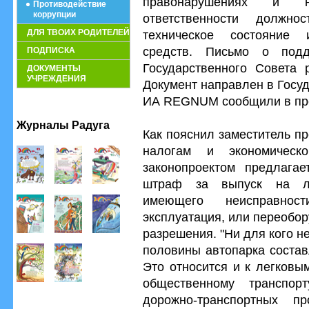
правонарушениях и н
Противодействие
коррупции
ответственности должно
ДЛЯ ТВОИХ РОДИТЕЛЕЙ
техническое состояние 
средств. Письмо о подд
ПОДПИСКА
Государственного Совета 
ДОКУМЕНТЫ
УЧРЕЖДЕНИЯ
Документ направлен в Госу
ИА REGNUM сообщили в пре
Журналы Радуга
Как пояснил заместитель п
налогам и экономическ
законопроектом предлагае
штраф за выпуск на ли
имеющего неисправнос
эксплуатация, или переобо
разрешения. "Ни для кого не
половины автопарка состав
Это относится и к легковы
общественному транспорт
дорожно-транспортных 