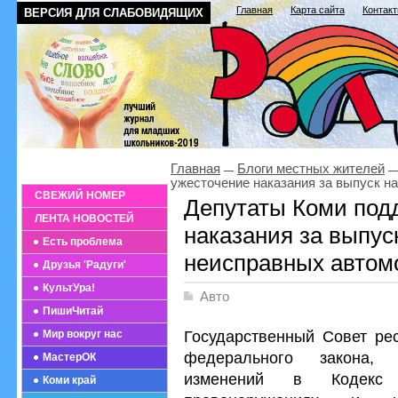
Главная
Карта сайта
Контак
ВЕРСИЯ ДЛЯ СЛАБОВИДЯЩИХ
Главная
Блоги местных жителей
ужесточение наказания за выпуск н
СВЕЖИЙ НОМЕР
Депутаты Коми под
ЛЕНТА НОВОСТЕЙ
наказания за выпус
Есть проблема
неисправных автом
Друзья 'Радуги'
КультУра!
Авто
ПишиЧитай
Государственный Совет ре
Мир вокруг нас
федерального закона, 
МастерОК
изменений в Кодекс
Коми край