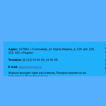
Адрес:
167982, г. Сыктывкар, ул. Карла Маркса, д. 229, каб. 318,
319, 320, «Радуга»
Телефон:
(8-212) 24-91-05, 24-91-06.
E-mail:
radugnie@mail.ru
Журнал выходит один раз в месяц. Распространяется на
территории Республики Коми.