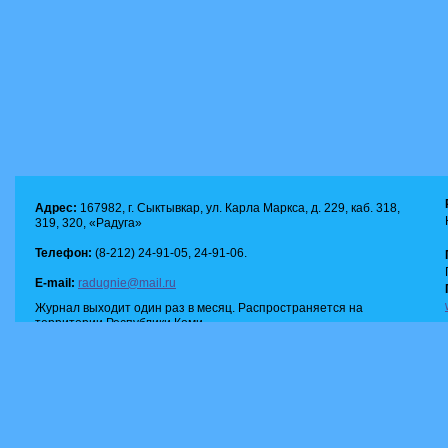
Адрес:
167982, г. Сыктывкар, ул. Карла Маркса, д. 229, каб. 318,
319, 320, «Радуга»
Телефон:
(8-212) 24-91-05, 24-91-06.
E-mail:
radugnie@mail.ru
Журнал выходит один раз в месяц. Распространяется на
территории Республики Коми.