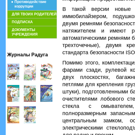
Противодействие
коррупции
В такой версии новые
ДЛЯ ТВОИХ РОДИТЕЛЕЙ
иммобилайзером, подушко
ПОДПИСКА
двумя ремнями безопасност
натяжителем и имеют ре
ДОКУМЕНТЫ
УЧРЕЖДЕНИЯ
автоматическими ремнями б
трехточечные), двумя кр
стандарта безопасности ISO
Журналы Радуга
Помимо этого, комплектаци
фарами сзади, рулевой ко
двух плоскостях, багаж
петлями для крепления гру
штуки), подготовленными б
очистителями лобового ст
стекла с омывателем,
полноразмерным запасным
центральным замком, о
электрическими стеклопод
для радио и прочим.