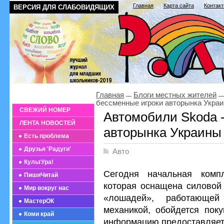
Главная
Карта сайта
Контак
ВЕРСИЯ ДЛЯ СЛАБОВИДЯЩИХ
Главная
Блоги местных жителей
бессменные игроки авторынка Укра
СВЕЖИЙ НОМЕР
Автомобили Skoda 
ЛЕНТА НОВОСТЕЙ
авторынка Украины
Есть проблема
Друзья 'Радуги'
Авто
КультУра!
Сегодня начальная компл
ПишиЧитай
которая оснащена силовой
Мир вокруг нас
«лошадей», работающе
МастерОК
механикой, обойдется поку
Коми край
информацию предоставляет с