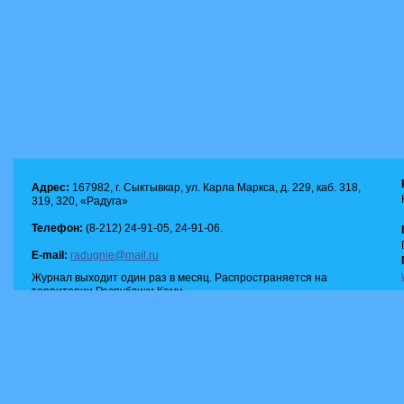
Адрес:
167982, г. Сыктывкар, ул. Карла Маркса, д. 229, каб. 318,
319, 320, «Радуга»
Телефон:
(8-212) 24-91-05, 24-91-06.
E-mail:
radugnie@mail.ru
Журнал выходит один раз в месяц. Распространяется на
территории Республики Коми.