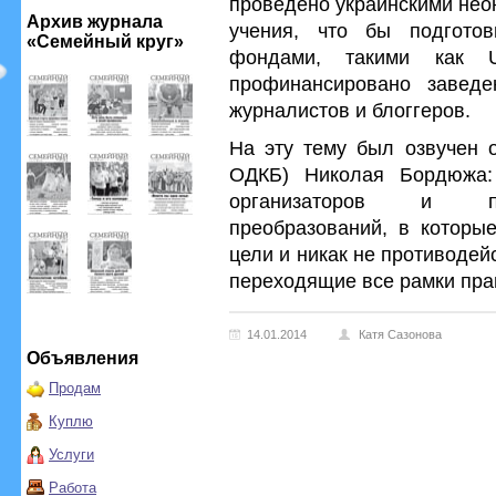
проведено украинскими нео
Архив журнала
учения, что бы подготов
«Семейный круг»
фондами, такими как 
профинансировано заведе
журналистов и блоггеров.
На эту тему был озвучен о
ОДКБ) Николая Бордюжа:
организаторов и пр
преобразований, в которы
цели и никак не противодей
переходящие все рамки пра
14.01.2014
Катя Сазонова
Объявления
Продам
Куплю
Услуги
Работа