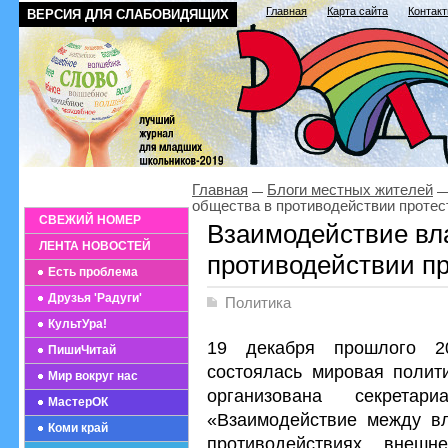
Главная
Карта сайта
Контак
ВЕРСИЯ ДЛЯ СЛАБОВИДЯЩИХ
Главная
Блоги местных жителей
общества в противодействии протес
СВЕЖИЙ НОМЕР
Взаимодействие вл
ЛЕНТА НОВОСТЕЙ
противодействии пр
Есть проблема
Друзья 'Радуги'
Политика
КультУра!
19 декабря прошлого 2
ПишиЧитай
состоялась мировая поли
Мир вокруг нас
организована секрета
МастерОК
«Взаимодействие между в
Коми край
противодействиях внеш