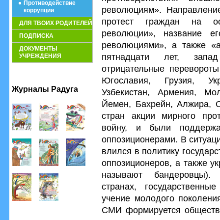
Противодействие
революциям». Направление
коррупции
протест граждан на ос
ДЛЯ ТВОИХ РОДИТЕЛЕЙ
революции», название е
ПОДПИСКА
революциями», а также «а
ДОКУМЕНТЫ
пятнадцати лет, запа
УЧРЕЖДЕНИЯ
отрицательные перевороты 
Югославия, Грузия, Укр
Журналы Радуга
Узбекистан, Армения, Мол
Йемен, Бахрейн, Алжира, О
стран акции мирного про
войну, и были поддерж
оппозиционерами. В ситуац
влился в политику государ
оппозиционеров, а также у
называют бандеровцы).
странах, государственны
учение молодого поколени
СМИ формируется обществе