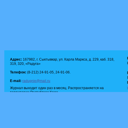
Адрес:
167982, г. Сыктывкар, ул. Карла Маркса, д. 229, каб. 318,
319, 320, «Радуга»
Телефон:
(8-212) 24-91-05, 24-91-06.
E-mail:
radugnie@mail.ru
Журнал выходит один раз в месяц. Распространяется на
территории Республики Коми.