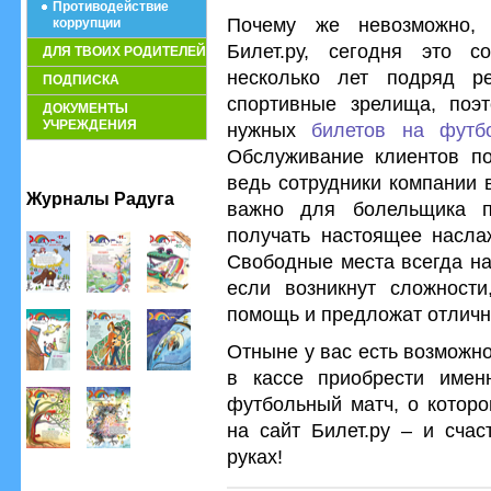
Противодействие
Почему же невозможно, 
коррупции
Билет.ру, сегодня это с
ДЛЯ ТВОИХ РОДИТЕЛЕЙ
несколько лет подряд р
ПОДПИСКА
спортивные зрелища, поэт
ДОКУМЕНТЫ
УЧРЕЖДЕНИЯ
нужных
билетов на футб
Обслуживание клиентов по
ведь сотрудники компании 
Журналы Радуга
важно для болельщика п
получать настоящее насла
Свободные места всегда на
если возникнут сложност
помощь и предложат отлично
Отныне у вас есть возможно
в кассе приобрести имен
футбольный матч, о которо
на сайт Билет.ру – и счас
руках!