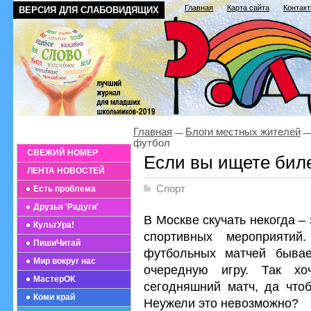
Главная
Карта сайта
Контак
ВЕРСИЯ ДЛЯ СЛАБОВИДЯЩИХ
Главная
Блоги местных жителей
футбол
СВЕЖИЙ НОМЕР
Если вы ищете бил
ЛЕНТА НОВОСТЕЙ
Спорт
Есть проблема
Друзья 'Радуги'
В Москве скучать некогда –
КультУра!
спортивных мероприятий
ПишиЧитай
футбольных матчей бывае
Мир вокруг нас
очередную игру. Так хо
МастерОК
сегодняшний матч, да что
Коми край
Неужели это невозможно?