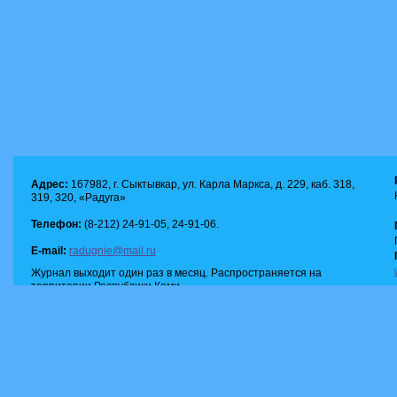
Адрес:
167982, г. Сыктывкар, ул. Карла Маркса, д. 229, каб. 318,
319, 320, «Радуга»
Телефон:
(8-212) 24-91-05, 24-91-06.
E-mail:
radugnie@mail.ru
Журнал выходит один раз в месяц. Распространяется на
территории Республики Коми.