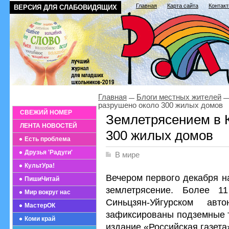
Главная
Карта сайта
Контак
ВЕРСИЯ ДЛЯ СЛАБОВИДЯЩИХ
Главная
Блоги местных жителей
разрушено около 300 жилых домов
СВЕЖИЙ НОМЕР
Землетрясением в 
ЛЕНТА НОВОСТЕЙ
300 жилых домов
Есть проблема
Друзья 'Радуги'
В мире
КультУра!
Вечером первого декабря н
ПишиЧитай
землетрясение. Более 1
Мир вокруг нас
Синьцзян-Уйгурском ав
МастерОК
зафиксированы подземные т
Коми край
издание «Российская газета